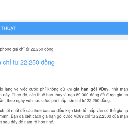
 THUẬT
phone giá chỉ từ 22.250 đồng
 chỉ từ 22.250 đồng
lo lắng về việc cước phí không đủ khi
gia hạn gói VD89
, nhà mạ
n này. Theo đó, các thuê bao thay vì nạp 89.000 đồng để được gia h
tuần, theo ngày với mức cước phí thấp hơn chỉ từ 22.250 đồng.
ch tốt nhất để các thuê bao có điều kiện kinh tế thấp vẫn có thể gia h
mình. Bạn đã biết cách gia hạn gói cước VD89 chỉ từ 22.250đ của mạ
ết sau đây để nắm rõ hơn nhé.