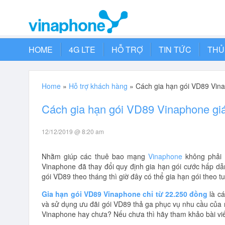
HOME
4G LTE
HỖ TRỢ
TIN TỨC
THỦ
Home
»
Hỗ trợ khách hàng
»
Cách gia hạn gói VD89 Vina
Cách gia hạn gói VD89 Vinaphone giá
12/12/2019 @ 8:20 am
Nhằm giúp các thuê bao mạng
Vinaphone
không phải 
Vinaphone đã thay đổi quy định gia hạn gói cước hấp dẫ
gói VD89 theo tháng thì giờ đây có thể gia hạn gói theo 
Gia hạn gói VD89 Vinaphone chỉ từ 22.250 đồng
là cá
và sử dụng ưu đãi gói VD89 thả ga phục vụ nhu cầu của 
Vinaphone hay chưa? Nếu chưa thì hãy tham khảo bài vi