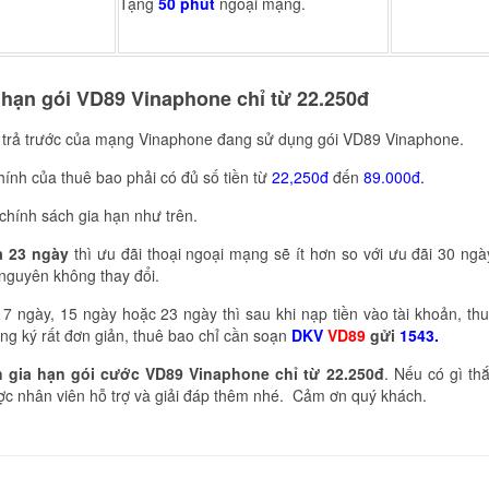
Tặng
50 phút
ngoại mạng.
a hạn gói VD89 Vinaphone chỉ từ 22.250đ
o trả trước của mạng Vinaphone đang sử dụng gói VD89 Vinaphone.
chính của thuê bao phải có đủ số tiền từ
22,250đ
đến
89.000đ.
 chính sách gia hạn như trên.
à 23 ngày
thì ưu đãi thoại ngoại mạng sẽ ít hơn so với ưu đãi 30 ngà
nguyên không thay đổi.
7 ngày, 15 ngày hoặc 23 ngày thì sau khi nạp tiền vào tài khoản, th
ng ký rất đơn giản, thuê bao chỉ cần soạn
DKV
VD89
gửi
1543.
 gia hạn gói cước VD89 Vinaphone chỉ từ 22.250đ
. Nếu có gì th
c nhân viên hỗ trợ và giải đáp thêm nhé. Cảm ơn quý khách.