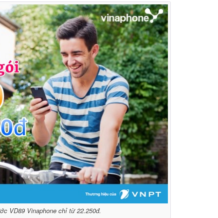
ước VD89 Vinaphone chỉ từ 22.250đ.