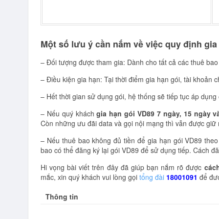
Một số lưu ý cần nắm về việc quy định gi
– Đối tượng được tham gia: Dành cho tất cả các thuê ba
– Điều kiện gia hạn: Tại thời điểm gia hạn gói, tài khoản 
– Hết thời gian sử dụng gói, hệ thống sẽ tiếp tục áp dụng
– Nếu quý khách
gia hạn gói VD89 7 ngày, 15 ngày v
Còn những ưu đãi data và gọi nội mạng thì vẫn được giữ 
– Nếu thuê bao không đủ tiền để gia hạn gói VD89 theo 
bao có thể đăng ký lại gói VD89 để sử dụng tiếp. Cách đă
Hi vọng bài viết trên đây đã giúp bạn nắm rõ được
cách
mắc, xin quý khách vui lòng gọi
tổng đài
18001091
để đượ
Thông tin