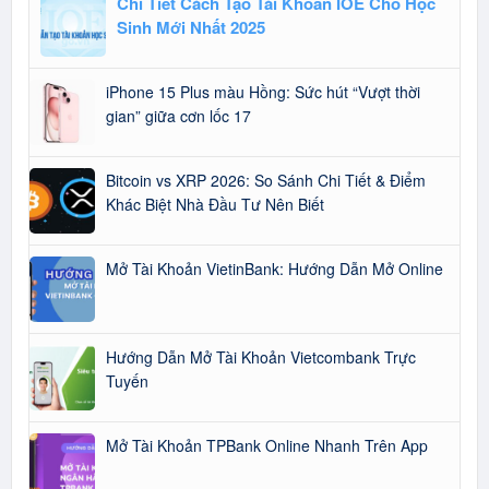
Chi Tiết Cách Tạo Tài Khoản IOE Cho Học
Sinh Mới Nhất 2025
iPhone 15 Plus màu Hồng: Sức hút “Vượt thời
gian” giữa cơn lốc 17
Bitcoin vs XRP 2026: So Sánh Chi Tiết & Điểm
Khác Biệt Nhà Đầu Tư Nên Biết
Mở Tài Khoản VietinBank: Hướng Dẫn Mở Online
Hướng Dẫn Mở Tài Khoản Vietcombank Trực
Tuyến
Mở Tài Khoản TPBank Online Nhanh Trên App