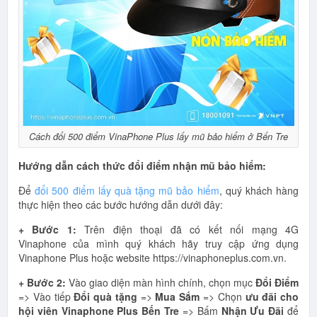
Cách đổi 500 điểm VinaPhone Plus lấy mũ bảo hiểm ở Bến Tre
Hướng dẫn cách thức đổi điểm nhận mũ bảo hiểm:
Để
đổi 500 điểm lấy quà tặng mũ bảo hiểm
, quý khách hàng
thực hiện theo các bước hướng dẫn dưới đây:
+ Bước 1:
Trên điện thoại đã có kết nối mạng 4G
Vinaphone của mình quý khách hãy truy cập ứng dụng
Vinaphone Plus hoặc website https://vinaphoneplus.com.vn.
+ Bước 2:
Vào giao diện màn hình chính, chọn mục
Đổi Điểm
=> Vào tiếp
Đổi quà tặng
=>
Mua Sắm
=> Chọn
ưu đãi cho
hội viên Vinaphone Plus Bến Tre
=> Bấm
Nhận Ưu Đãi
để