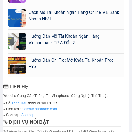
Cách Mở Tài Khoản Ngân Hàng Online MB Bank
Nhanh Nhất
Hướng Dẫn Mở Tài Khoản Ngân Hàng
Vietcombank Từ A Đến Z
Hướng Dẫn Chi Tiết Mở Khóa Tài Khoản Free
Fire
LIÊN HỆ
Website Cung Cấp Thông Tin Vinaphone, Công Nghệ, Thủ Thuật
+ Số
Tổng Đài
:
9191
or
18001091
+ Liên kết :
dichvuvinaphone.com
+ Sitemap:
Sitemap
DỊCH VỤ NỔI BẬT
3G Vinaphone
|
Các Gói 4G Vinaphone
|
Đăng ký 4G Vinaphone
|
4G