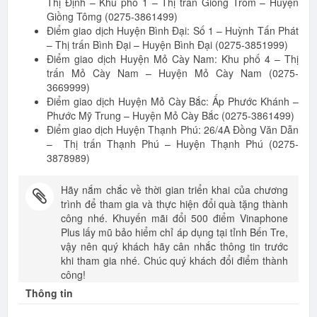
Thị Định – Khu phố 1 – Thị trấn Giồng Trôm – Huyện
Giồng Tômg (0275-3861499)
Điểm giao dịch Huyện Bình Đại: Số 1 – Huỳnh Tấn Phát
– Thị trấn Bình Đại – Huyện Bình Đại (0275-3851999)
Điểm giao dịch Huyện Mỏ Cày Nam: Khu phố 4 – Thị
trấn Mỏ Cày Nam – Huyện Mỏ Cày Nam (0275-
3669999)
Điểm giao dịch Huyện Mỏ Cày Bắc: Ấp Phước Khánh –
Phước Mỹ Trung – Huyện Mỏ Cày Bắc (0275-3861499)
Điểm giao dịch Huyện Thạnh Phú: 26/4A Đồng Văn Dẫn
– Thị trấn Thạnh Phú – Huyện Thạnh Phú (0275-
3878989)
Hãy nắm chắc về thời gian triển khai của chương
trình để tham gia và thực hiện đổi quà tặng thành
công nhé.
Khuyến mãi đổi 500 điểm Vinaphone
Plus lấy mũ bảo hiểm
chỉ áp dụng tại tỉnh Bến Tre,
vậy nên quý khách hãy cân nhắc thông tin trước
khi tham gia nhé. Chúc quý khách đổi điểm thành
công!
Thông tin