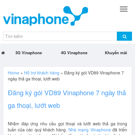
3G Vinaphone
4G Vinaphone
Khuyến mãi
Home
»
Hỗ trợ khách hàng
»
Đăng ký gói VD89 Vinaphone 7
ngày thả ga thoại, lướt web
Đăng ký gói VD89 Vinaphone 7 ngày thả
ga thoại, lướt web
Nhằm đáp ứng nhu cầu gọi thoại và lướt web thả ga trong
tuấn của các quý khách hàng.
Nhà mạng Vinaphone
đã triển