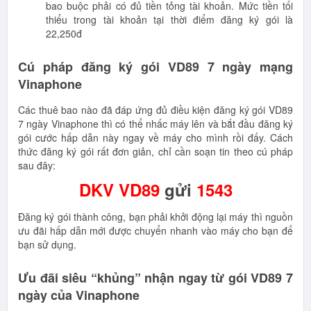
bao buộc phải có đủ tiền tỏng tài khoản. Mức tiền tối
thiểu trong tài khoản tại thời điểm đăng ký gói là
22,250đ
Cú pháp đăng ký gói VD89 7 ngày mạng
Vinaphone
Các thuê bao nào đã đáp ứng đủ điều kiện đăng ký gói VD89
7 ngày Vinaphone thì có thể nhấc máy lên và bắt đầu đăng ký
gói cước hấp dẫn này ngay về máy cho mình rồi đấy. Cách
thức đăng ký gói rất đơn giản, chỉ cần soạn tin theo cú pháp
sau đây:
DKV
VD89
gửi
1543
Đăng ký gói thành công, bạn phải khởi động lại máy thì nguồn
ưu đãi hấp dẫn mới được chuyển nhanh vào máy cho bạn để
bạn sử dụng.
Ưu đãi siêu “khủng” nhận ngay từ gói VD89 7
ngày của Vinaphone