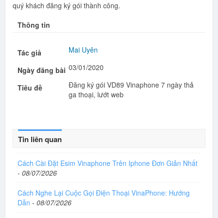
quý khách đăng ký gói thành công.
Thông tin
Mai Uyên
Tác giả
03/01/2020
Ngày đăng bài
Đăng ký gói VD89 Vinaphone 7 ngày thả
Tiêu đề
ga thoại, lướt web
Tin liên quan
Cách Cài Đặt Esim Vinaphone Trên Iphone Đơn Giản Nhất
-
08/07/2026
Cách Nghe Lại Cuộc Gọi Điện Thoại VinaPhone: Hướng
Dẫn
-
08/07/2026