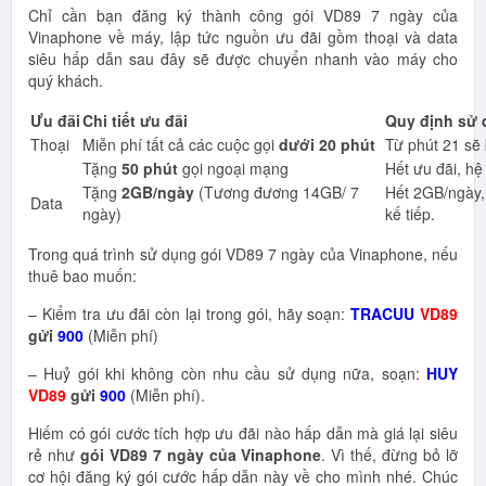
Chỉ cần bạn đăng ký thành công gói VD89 7 ngày của
Vinaphone về máy, lập tức nguồn ưu đãi gồm thoại và data
siêu hấp dẫn sau đây sẽ được chuyển nhanh vào máy cho
quý khách.
Ưu đãi
Chi tiết ưu đãi
Quy định sử 
Thoại
Miễn phí tất cả các cuộc gọi
dưới 20 phút
Từ phút 21 sẽ 
Tặng
50 phút
gọi ngoại mạng
Hết ưu đãi, hệ
Tặng
2GB/ngày
(Tương đương 14GB/ 7
Hết 2GB/ngày,
Data
ngày)
kế tiếp.
Trong quá trình sử dụng gói VD89 7 ngày của Vinaphone, nếu
thuê bao muốn:
– Kiểm tra ưu đãi còn lại trong gói, hãy soạn:
TRACUU
VD89
gửi
900
(Miễn phí)
– Huỷ gói khi không còn nhu cầu sử dụng nữa, soạn:
HUY
VD89
gửi
900
(Miễn phí).
Hiếm có gói cước tích hợp ưu đãi nào hấp dẫn mà giá lại siêu
rẻ như
gói VD89 7 ngày của Vinaphone
. Vì thế, đừng bỏ lỡ
cơ hội đăng ký gói cước hấp dẫn này về cho mình nhé. Chúc