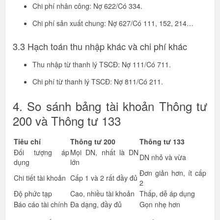
Chi phí nhân công: Nợ 622/Có 334.
Chi phí sản xuất chung: Nợ 627/Có 111, 152, 214…
3.3 Hạch toán thu nhập khác và chi phí khác
Thu nhập từ thanh lý TSCĐ: Nợ 111/Có 711.
Chi phí từ thanh lý TSCĐ: Nợ 811/Có 211.
4. So sánh bảng tài khoản Thông tư
200 và Thông tư 133
Tiêu chí
Thông tư 200
Thông tư 133
Đối tượng áp
Mọi DN, nhất là DN
DN nhỏ và vừa
dụng
lớn
Đơn giản hơn, ít cấp
Chi tiết tài khoản
Cấp 1 và 2 rất đầy đủ
2
Độ phức tạp
Cao, nhiều tài khoản
Thấp, dễ áp dụng
Báo cáo tài chính
Đa dạng, đầy đủ
Gọn nhẹ hơn