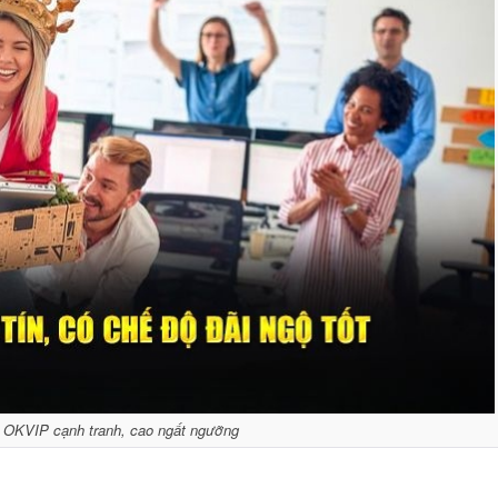
 OKVIP cạnh tranh, cao ngất ngưỡng