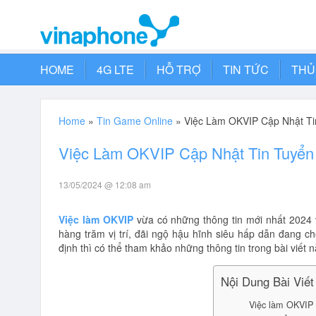
HOME
4G LTE
HỖ TRỢ
TIN TỨC
THỦ
Home
»
Tin Game Online
»
Việc Làm OKVIP Cập Nhật T
Việc Làm OKVIP Cập Nhật Tin Tuyể
13/05/2024 @ 12:08 am
Việc làm OKVIP
vừa có những thông tin mới nhất 2024 v
hàng trăm vị trí, đãi ngộ hậu hĩnh siêu hấp dẫn đang c
định thì có thể tham khảo những thông tin trong bài viết n
Nội Dung Bài Viết
Việc làm OKVIP 