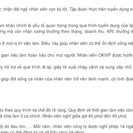
 nhận đãi ngộ nhân viên cực kỳ tốt. Tập đoàn thực hiện tuyển dụng v
àm khác chính là yếu tố quan trọng trong quá trình tuyển dụng của t
g mà còn nhận lương thưởng theo tháng, doanh thu, KPI, thưởng l
ở mọi vị trí việc làm. Điều này giúp nhân viên có thể ổn định công vi
 gian việc làm hoàn hảo cho mọi người. Nhân viên OKVIP được hưở
ty hỗ trợ về quá trình đi lại, giấy tờ xuất nhập cảnh và cung cấp chỗ
g giúp đời sống cá nhân của nhân viên trở nên lành mạnh, có tính đo
ệc theo quy trình và chế độ rõ ràng. Quy định về thời gian làm việc cũ
 chia làm 3 ca chính. Nhân viên nghỉ giữa giờ 60 phút đến 90 phút.
 lý do đau ốm, … Mỗi năm, nhân viên công ty được nghỉ phép 14 ng
phép có thể đăng ký và sở hữu phúc lợi riêng.