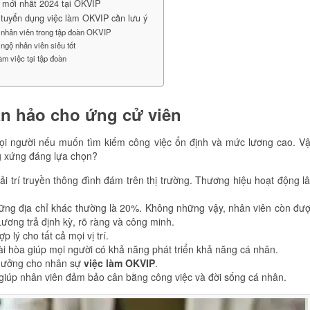
ng mới nhất 2024 tại OKVIP
 tuyển dụng việc làm OKVIP cần lưu ý
nhân viên trong tập đoàn OKVIP
ngộ nhân viên siêu tốt
àm việc tại tập đoàn
n hảo cho ứng cử viên
i người nếu muốn tìm kiếm công việc ổn định và mức lương cao. V
ng xứng đáng lựa chọn?
ải trí truyền thông đình đám trên thị trường. Thương hiệu hoạt động l
hững địa chỉ khác thường là 20%. Không những vậy, nhân viên còn đư
ơng trả định kỳ, rõ ràng và công minh.
 lý cho tất cả mọi vị trí.
i hòa giúp mọi người có khả năng phát triển khả năng cá nhân.
thưởng cho nhân sự
việc làm OKVIP
.
giúp nhân viên đảm bảo cân bằng công việc và đời sống cá nhân.