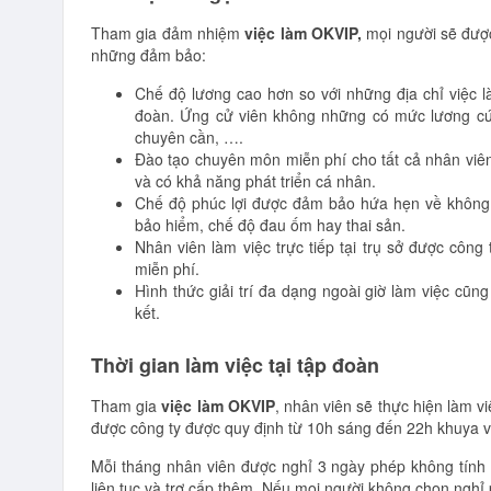
Tham gia đảm nhiệm
việc làm OKVIP,
mọi người sẽ được
những đảm bảo:
Chế độ lương cao hơn so với những địa chỉ việc l
đoàn. Ứng cử viên không những có mức lương cứn
chuyên cần, ….
Đào tạo chuyên môn miễn phí cho tất cả nhân viên 
và có khả năng phát triển cá nhân.
Chế độ phúc lợi được đảm bảo hứa hẹn về không
bảo hiểm, chế độ đau ốm hay thai sản.
Nhân viên làm việc trực tiếp tại trụ sở được công 
miễn phí.
Hình thức giải trí đa dạng ngoài giờ làm việc cũn
kết.
Thời gian làm việc tại tập đoàn
Tham gia
việc làm OKVIP
, nhân viên sẽ thực hiện làm vi
được công ty được quy định từ 10h sáng đến 22h khuya và
Mỗi tháng nhân viên được nghỉ 3 ngày phép không tính
liên tục và trợ cấp thêm. Nếu mọi người không chọn nghỉ 