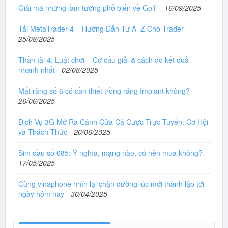
Giải mã những lầm tưởng phổ biến về Golf
-
16/09/2025
Tải MetaTrader 4 – Hướng Dẫn Từ A–Z Cho Trader
-
25/08/2025
Thần tài 4: Luật chơi – Cơ cấu giải & cách dò kết quả
nhanh nhất
-
02/08/2025
Mất răng số 6 có cần thiết trồng răng Implant không?
-
26/06/2025
Dịch Vụ 3G Mở Ra Cánh Cửa Cá Cược Trực Tuyến: Cơ Hội
và Thách Thức
-
20/06/2025
Sim đầu số 085: Ý nghĩa, mạng nào, có nên mua không?
-
17/05/2025
Cùng vinaphone nhìn lại chặn đường lúc mới thành lập tới
ngày hôm nay
-
30/04/2025