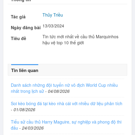
Thủy Triều
Tác giả
13/03/2024
Ngày đăng bài
Tin tức mới nhất về cầu thủ Marquinhos
Tiêu đề
hậu vệ top 10 thế giới
Tin liên quan
Danh sách những đội tuyển nữ vô địch World Cup nhiều
nhất trong lịch sử
-
04/08/2026
Soi kèo bóng đá tại kèo nhà cái với nhiều dữ liệu phân tích
-
01/08/2026
Tiểu sử cầu thủ Harry Maguire, sự nghiệp và phong độ thi
đấu
-
24/03/2026