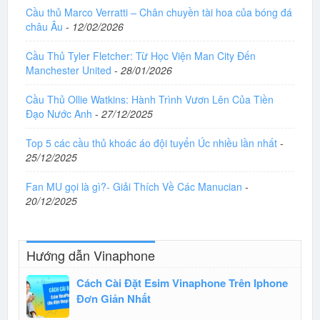
Cầu thủ Marco Verratti – Chân chuyền tài hoa của bóng đá
châu Âu
-
12/02/2026
Cầu Thủ Tyler Fletcher: Từ Học Viện Man City Đến
Manchester United
-
28/01/2026
Cầu Thủ Ollie Watkins: Hành Trình Vươn Lên Của Tiền
Đạo Nước Anh
-
27/12/2025
Top 5 các cầu thủ khoác áo đội tuyển Úc nhiều lần nhất
-
25/12/2025
Fan MU gọi là gì?- Giải Thích Về Các Manucian
-
20/12/2025
Hướng dẫn Vinaphone
Cách Cài Đặt Esim Vinaphone Trên Iphone
Đơn Giản Nhất