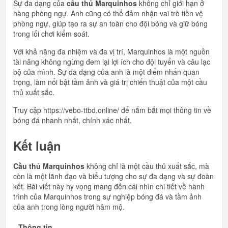
Sự đa dạng của
cầu thủ Marquinhos
không chỉ giới hạn ở
hàng phòng ngự. Anh cũng có thể đảm nhận vai trò tiền vệ
phòng ngự, giúp tạo ra sự an toàn cho đội bóng và giữ bóng
trong lối chơi kiểm soát.
Với khả năng đa nhiệm và đa vị trí, Marquinhos là một nguồn
tài năng không ngừng đem lại lợi ích cho đội tuyển và câu lạc
bộ của mình. Sự đa dạng của anh là một điểm nhấn quan
trọng, làm nổi bật tầm ảnh và giá trị chiến thuật của một cầu
thủ xuất sắc.
Truy cập
https://vebo-ttbd.online/
để nắm bắt mọi thông tin về
bóng đá nhanh nhất, chính xác nhất.
Kết luận
Cầu thủ Marquinhos
không chỉ là một cầu thủ xuất sắc, mà
còn là một lãnh đạo và biểu tượng cho sự đa dạng và sự đoàn
kết. Bài viết này hy vọng mang đến cái nhìn chi tiết về hành
trình của Marquinhos trong sự nghiệp bóng đá và tầm ảnh
của anh trong lòng người hâm mộ.
Thông tin