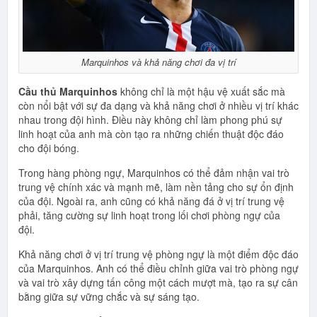
Marquinhos và khả năng chơi đa vị trí
Cầu thủ Marquinhos
không chỉ là một hậu vệ xuất sắc mà
còn nổi bật với sự đa dạng và khả năng chơi ở nhiều vị trí khác
nhau trong đội hình. Điều này không chỉ làm phong phú sự
linh hoạt của anh mà còn tạo ra những chiến thuật độc đáo
cho đội bóng.
Trong hàng phòng ngự, Marquinhos có thể đảm nhận vai trò
trung vệ chính xác và mạnh mẽ, làm nền tảng cho sự ổn định
của đội. Ngoài ra, anh cũng có khả năng đá ở vị trí trung vệ
phải, tăng cường sự linh hoạt trong lối chơi phòng ngự của
đội.
Khả năng chơi ở vị trí trung vệ phòng ngự là một điểm độc đáo
của Marquinhos. Anh có thể điều chỉnh giữa vai trò phòng ngự
và vai trò xây dựng tấn công một cách mượt mà, tạo ra sự cân
bằng giữa sự vững chắc và sự sáng tạo.