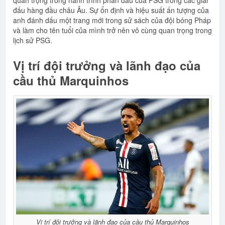
quan trọng trong hành trình phấn đấu của PSG trong các giải
đấu hàng đầu châu Âu. Sự ổn định và hiệu suất ấn tượng của
anh đánh dấu một trang mới trong sử sách của đội bóng Pháp
và làm cho tên tuổi của mình trở nên vô cùng quan trọng trong
lịch sử PSG.
Vị trí đội trưởng và lãnh đạo của
cầu thủ Marquinhos
Vị trí đội trưởng và lãnh đạo của cầu thủ Marquinhos