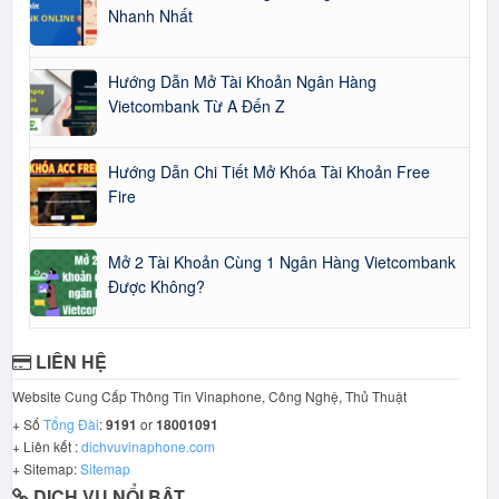
Nhanh Nhất
Hướng Dẫn Mở Tài Khoản Ngân Hàng
Vietcombank Từ A Đến Z
Hướng Dẫn Chi Tiết Mở Khóa Tài Khoản Free
Fire
Mở 2 Tài Khoản Cùng 1 Ngân Hàng Vietcombank
Được Không?
LIÊN HỆ
Website Cung Cấp Thông Tin Vinaphone, Công Nghệ, Thủ Thuật
+ Số
Tổng Đài
:
9191
or
18001091
+ Liên kết :
dichvuvinaphone.com
+ Sitemap:
Sitemap
DỊCH VỤ NỔI BẬT