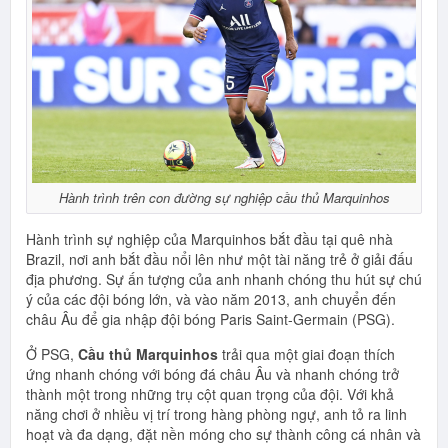
Hành trình trên con đường sự nghiệp cầu thủ Marquinhos
Hành trình sự nghiệp của Marquinhos bắt đầu tại quê nhà
Brazil, nơi anh bắt đầu nổi lên như một tài năng trẻ ở giải đấu
địa phương. Sự ấn tượng của anh nhanh chóng thu hút sự chú
ý của các đội bóng lớn, và vào năm 2013, anh chuyển đến
châu Âu để gia nhập đội bóng Paris Saint-Germain (PSG).
Ở PSG,
Cầu thủ Marquinhos
trải qua một giai đoạn thích
ứng nhanh chóng với bóng đá châu Âu và nhanh chóng trở
thành một trong những trụ cột quan trọng của đội. Với khả
năng chơi ở nhiều vị trí trong hàng phòng ngự, anh tỏ ra linh
hoạt và đa dạng, đặt nền móng cho sự thành công cá nhân và