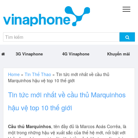
3G Vinaphone
4G Vinaphone
Khuyến mãi
Home
»
Tin Thể Thao
»
Tin tức mới nhất về cầu thủ
Marquinhos hậu vệ top 10 thế giới
Tin tức mới nhất về cầu thủ Marquinhos
hậu vệ top 10 thế giới
Cầu thủ Marquinhos
, tên đầy đủ là Marcos Aoás Corrêa, là
một trong những hậu vệ xuất sắc của thế hệ mới, nổi bật với