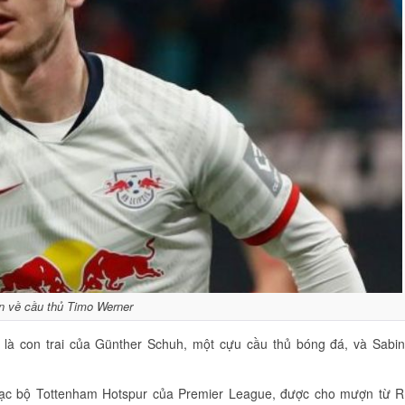
n về cầu thủ Timo Werner
và là con trai của Günther Schuh, một cựu cầu thủ bóng đá, và Sabi
u lạc bộ Tottenham Hotspur của Premier League, được cho mượn từ 