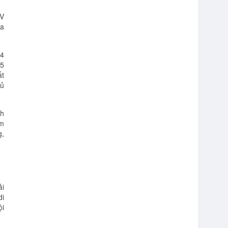
SV
ùa
14
25
ất
hủ
nh
ăm
g,
ải
di
ội