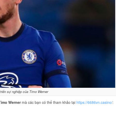
 triển sự nghiệp của Timo Werner
imo Werner
mà các bạn có thể tham khảo tại
https://6686vn.casino/
: