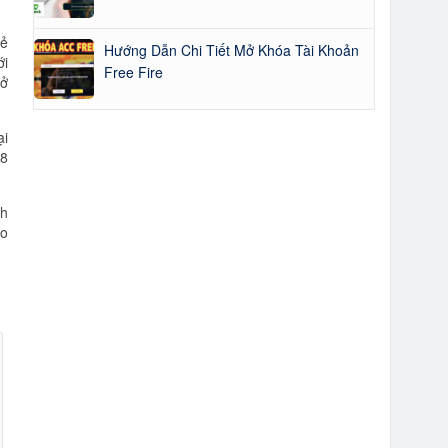
rẻ
Hướng Dẫn Chi Tiết Mở Khóa Tài Khoản
ới
Free Fire
 ở
ại
 8
nh
ro