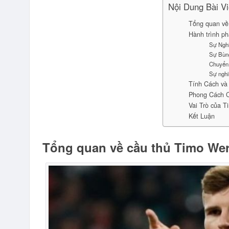
Nội Dung Bài Vi
Tổng quan về
Hành trình ph
Sự Nghi
Sự Bùng
Chuyển
Sự nghi
Tính Cách và
Phong Cách C
Vai Trò của 
Kết Luận
Tổng quan về cầu thủ Timo We