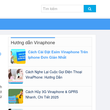
Hướng dẫn Vinaphone
Cách Cài Đặt Esim Vinaphone Trên
o
Iphone Đơn Giản Nhất
Cách Nghe Lại Cuộc Gọi Điện Thoại
VinaPhone: Hướng Dẫn
nh
ột
Cách Hủy 3G Vinaphone & GPRS
từ
Nhanh, Chi Tiết 2025