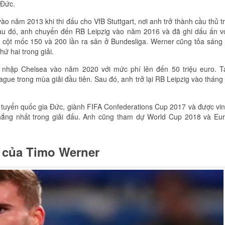
 Đức.
o năm 2013 khi thi đấu cho VfB Stuttgart, nơi anh trở thành cầu thủ t
 Sau đó, anh chuyển đến RB Leipzig vào năm 2016 và đã ghi dấu ấn v
ạt cột mốc 150 và 200 lần ra sân ở Bundesliga. Werner cũng tỏa sáng
ứ hai trong giải.
 nhập Chelsea vào năm 2020 với mức phí lên đến 50 triệu euro. T
e trong mùa giải đầu tiên. Sau đó, anh trở lại RB Leipzig vào tháng
i tuyển quốc gia Đức, giành FIFA Confederations Cup 2017 và được vi
thắng nhất trong giải đấu. Anh cũng tham dự World Cup 2018 và Eu
p của Timo Werner