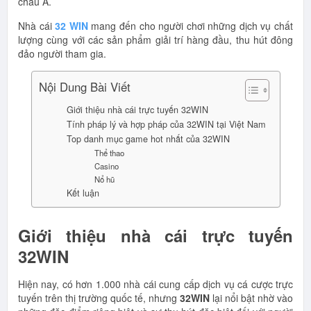
châu Á.
Nhà cái
32 WIN
mang đến cho người chơi những dịch vụ chất
lượng cùng với các sản phẩm giải trí hàng đầu, thu hút đông
đảo người tham gia.
Nội Dung Bài Viết
Giới thiệu nhà cái trực tuyến 32WIN
Tính pháp lý và hợp pháp của 32WIN tại Việt Nam
Top danh mục game hot nhất của 32WIN
Thể thao
Casino
Nổ hũ
Kết luận
Giới thiệu nhà cái trực tuyến
32WIN
Hiện nay, có hơn 1.000 nhà cái cung cấp dịch vụ cá cược trực
tuyến trên thị trường quốc tế, nhưng
32WIN
lại nổi bật nhờ vào