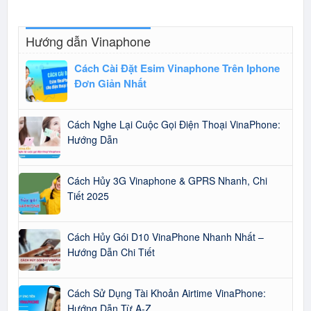
Hướng dẫn Vinaphone
Cách Cài Đặt Esim Vinaphone Trên Iphone
Đơn Giản Nhất
Cách Nghe Lại Cuộc Gọi Điện Thoại VinaPhone:
Hướng Dẫn
Cách Hủy 3G Vinaphone & GPRS Nhanh, Chi
Tiết 2025
Cách Hủy Gói D10 VinaPhone Nhanh Nhất –
Hướng Dẫn Chi Tiết
Cách Sử Dụng Tài Khoản Airtime VinaPhone:
Hướng Dẫn Từ A-Z