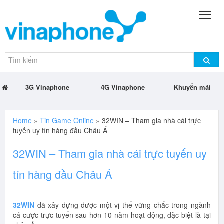
3G Vinaphone
4G Vinaphone
Khuyến mãi
Home
»
Tin Game Online
»
32WIN – Tham gia nhà cái trực
tuyến uy tín hàng đầu Châu Á
32WIN – Tham gia nhà cái trực tuyến uy
tín hàng đầu Châu Á
32WIN
đã xây dựng được một vị thế vững chắc trong ngành
cá cược trực tuyến sau hơn 10 năm hoạt động, đặc biệt là tại