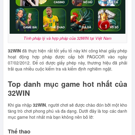
Tính pháp lý và hợp pháp của 32WIN tại Việt Nam
32WIN
đã thực hiện rất tốt yếu tố này khi công khai giấy phép
hoạt động hợp pháp được cấp bởi PAGCOR vào ngày
07/02/2012. Để có được giấy phép này, thương hiệu đã phải
trải qua nhiều cuộc kiểm tra và kiểm định nghiêm ngặt.
Top danh mục game hot nhất của
32WIN
Khi gia nhập
32WIN
, người chơi sẽ được chào đón bởi một kho
tàng trò chơi phong phú và đa dạng. Dưới đây là top các danh
mục game hot nhất mà bạn không nên bỏ lỡ:
Thể thao