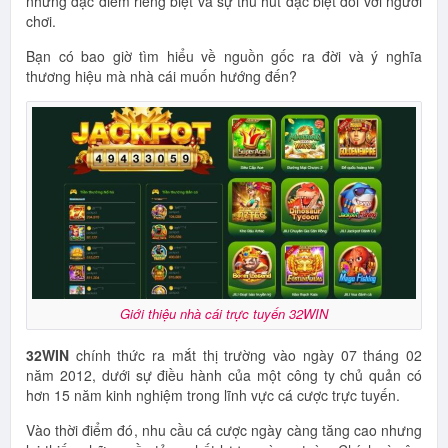
những đặc điểm riêng biệt và sự thu hút đặc biệt đối với người
chơi.
Bạn có bao giờ tìm hiểu về nguồn gốc ra đời và ý nghĩa
thương hiệu mà nhà cái muốn hướng đến?
Giới thiệu nhà cái trực tuyến 32WIN
32WIN
chính thức ra mắt thị trường vào ngày 07 tháng 02
năm 2012, dưới sự điều hành của một công ty chủ quản có
hơn 15 năm kinh nghiệm trong lĩnh vực cá cược trực tuyến.
Vào thời điểm đó, nhu cầu cá cược ngày càng tăng cao nhưng