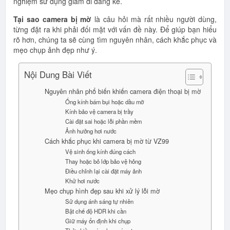
nghiệm sử dụng giảm đi đáng kể.
Tại sao camera bị mờ
là câu hỏi mà rất nhiều người dùng,
từng đặt ra khi phải đối mặt với vấn đề này. Để giúp bạn hiểu
rõ hơn, chúng ta sẽ cùng tìm nguyên nhân, cách khắc phục và
mẹo chụp ảnh đẹp như ý.
Nội Dung Bài Viết
Nguyên nhân phổ biến khiến camera điện thoại bị mờ
Ống kính bám bụi hoặc dầu mỡ
Kính bảo vệ camera bị trầy
Cài đặt sai hoặc lỗi phần mềm
Ảnh hưởng hơi nước
Cách khắc phục khi camera bị mờ từ VZ99
Vệ sinh ống kính đúng cách
Thay hoặc bỏ lớp bảo vệ hỏng
Điều chỉnh lại cài đặt máy ảnh
Khử hơi nước
Mẹo chụp hình đẹp sau khi xử lý lỗi mờ
Sử dụng ánh sáng tự nhiên
Bật chế độ HDR khi cần
Giữ máy ổn định khi chụp