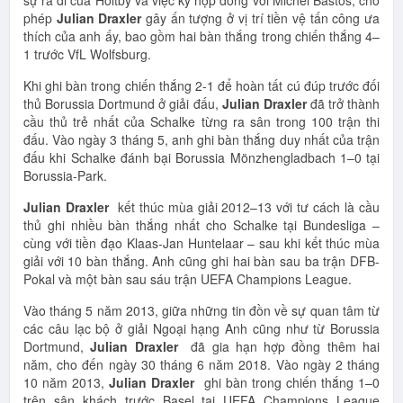
sự ra đi của Holtby và việc ký hợp đồng với Michel Bastos, cho
phép
Julian Draxler
gây ấn tượng ở vị trí tiền vệ tấn công ưa
thích của anh ấy, bao gồm hai bàn thắng trong chiến thắng 4–
1 trước VfL Wolfsburg.
Khi ghi bàn trong chiến thắng 2-1 để hoàn tất cú đúp trước đối
thủ Borussia Dortmund ở giải đấu,
Julian Draxler
đã trở thành
cầu thủ trẻ nhất của Schalke từng ra sân trong 100 trận thi
đấu. Vào ngày 3 tháng 5, anh ghi bàn thắng duy nhất của trận
đấu khi Schalke đánh bại Borussia Mönzhengladbach 1–0 tại
Borussia-Park.
Julian Draxler
kết thúc mùa giải 2012–13 với tư cách là cầu
thủ ghi nhiều bàn thắng nhất cho Schalke tại Bundesliga –
cùng với tiền đạo Klaas-Jan Huntelaar – sau khi kết thúc mùa
giải với 10 bàn thắng. Anh cũng ghi hai bàn sau ba trận DFB-
Pokal và một bàn sau sáu trận UEFA Champions League.
Vào tháng 5 năm 2013, giữa những tin đồn về sự quan tâm từ
các câu lạc bộ ở giải Ngoại hạng Anh cũng như từ Borussia
Dortmund,
Julian Draxler
đã gia hạn hợp đồng thêm hai
năm, cho đến ngày 30 tháng 6 năm 2018. Vào ngày 2 tháng
10 năm 2013,
Julian Draxler
ghi bàn trong chiến thắng 1–0
trên sân khách trước Basel tại UEFA Champions League