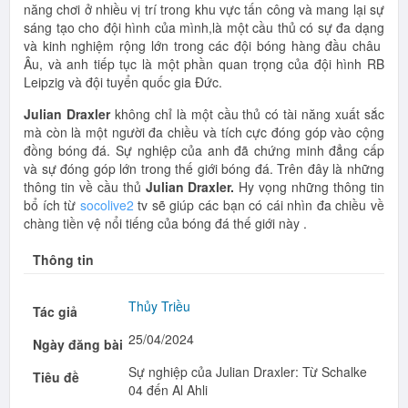
năng chơi ở nhiều vị trí trong khu vực tấn công và mang lại sự
sáng tạo cho đội hình của mình,là một cầu thủ có sự đa dạng
và kinh nghiệm rộng lớn trong các đội bóng hàng đầu châu
Âu, và anh tiếp tục là một phần quan trọng của đội hình RB
Leipzig và đội tuyển quốc gia Đức.
Julian Draxler
không chỉ là một cầu thủ có tài năng xuất sắc
mà còn là một người đa chiều và tích cực đóng góp vào cộng
đồng bóng đá. Sự nghiệp của anh đã chứng minh đẳng cấp
và sự đóng góp lớn trong thế giới bóng đá. Trên đây là những
thông tin về cầu thủ
Julian Draxler.
Hy vọng những thông tin
bổ ích từ
socolive2
tv sẽ giúp các bạn có cái nhìn đa chiều về
chàng tiền vệ nổi tiếng của bóng đá thế giới này .
Thông tin
Thủy Triều
Tác giả
25/04/2024
Ngày đăng bài
Sự nghiệp của Julian Draxler: Từ Schalke
Tiêu đề
04 đến Al Ahli