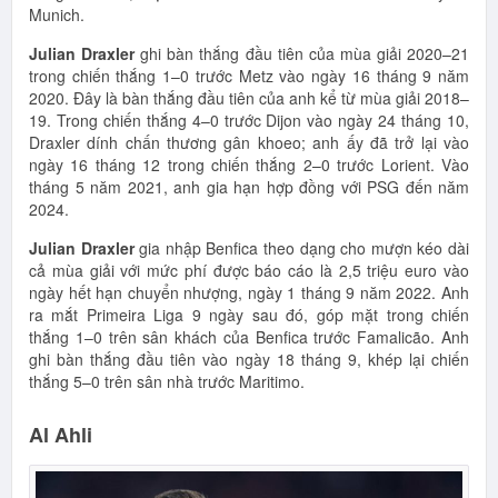
Munich.
Julian Draxler
ghi bàn thắng đầu tiên của mùa giải 2020–21
trong chiến thắng 1–0 trước Metz vào ngày 16 tháng 9 năm
2020. Đây là bàn thắng đầu tiên của anh kể từ mùa giải 2018–
19. Trong chiến thắng 4–0 trước Dijon vào ngày 24 tháng 10,
Draxler dính chấn thương gân khoeo; anh ấy đã trở lại vào
ngày 16 tháng 12 trong chiến thắng 2–0 trước Lorient. Vào
tháng 5 năm 2021, anh gia hạn hợp đồng với PSG đến năm
2024.
Julian Draxler
gia nhập Benfica theo dạng cho mượn kéo dài
cả mùa giải với mức phí được báo cáo là 2,5 triệu euro vào
ngày hết hạn chuyển nhượng, ngày 1 tháng 9 năm 2022. Anh
ra mắt Primeira Liga 9 ngày sau đó, góp mặt trong chiến
thắng 1–0 trên sân khách của Benfica trước Famalicão. Anh
ghi bàn thắng đầu tiên vào ngày 18 tháng 9, khép lại chiến
thắng 5–0 trên sân nhà trước Maritimo.
Al Ahli