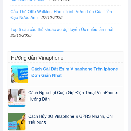
Cầu Thủ Ollie Watkins: Hành Trình Vươn Lên Của Tiền
Đạo Nước Anh
-
27/12/2025
Top 5 các cầu thủ khoác áo đội tuyển Úc nhiều lần nhất
-
25/12/2025
Hướng dẫn Vinaphone
Cách Cài Đặt Esim Vinaphone Trên Iphone
Đơn Giản Nhất
Cách Nghe Lại Cuộc Gọi Điện Thoại VinaPhone:
Hướng Dẫn
Cách Hủy 3G Vinaphone & GPRS Nhanh, Chi
Tiết 2025