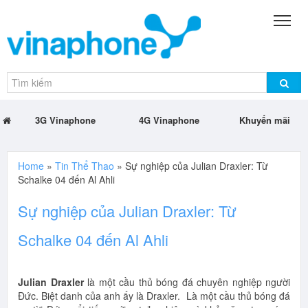
3G Vinaphone
4G Vinaphone
Khuyến mãi
Home
»
Tin Thể Thao
»
Sự nghiệp của Julian Draxler: Từ
Schalke 04 đến Al Ahli
Sự nghiệp của Julian Draxler: Từ
Schalke 04 đến Al Ahli
Julian Draxler
là một cầu thủ bóng đá chuyên nghiệp người
Đức. Biệt danh của anh ấy là Draxler. Là một cầu thủ bóng đá