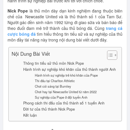
hành trình sự nghiệp dài trước khi tới với chích chòe.
Nick Pope
là thủ môn dày dạn kinh nghiệm đang thuộc biên
chế của Newcastle United và là thủ thành số 1 của Tam Sư.
Người gác đền sinh năm 1992 từng đi giao sữa và bán báo để
theo đuổi đam mê trở thành cầu thủ bóng đá. Cùng
trang cá
cược bóng đá
tìm hiểu thông tin tiểu sử và sự nghiệp của thủ
môn đầy tài năng này trong nội dung bài viết dưới đây.
Nội Dung Bài Viết
Thông tin tiểu sử thủ môn Nick Pope
Hành trình sự nghiệp khó khăn của thủ thành người Anh
Hành trình sự nghiệp trẻ khó khăn của Pope
Thi đấu tại Charlton Athletic
Chơi cói sáng tại Burnley
Chơi hay tại Newcastle United từ năm 2022
Sự nghiệp của Pope ở đội tuyển Anh
Phong cách thi đấu của thủ thành số 1 tuyển Anh
Đời tư của thủ thành Nick Pope
Kết luận