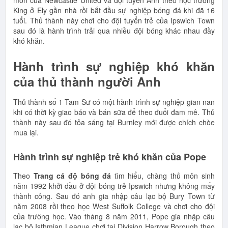
môn của Newcastle United và đội tuyển Anh theo học trường
King ở Ely gần nhà rồi bắt đầu sự nghiệp bóng đá khi đã 16
tuổi. Thủ thành này chơi cho đội tuyển trẻ của Ipswich Town
sau đó là hành trình trải qua nhiều đội bóng khác nhau đầy
khó khăn.
Hành trình sự nghiệp khó khăn
của thủ thành người Anh
Thủ thành số 1 Tam Sư có một hành trình sự nghiệp gian nan
khi có thời kỳ giao báo và bán sữa để theo đuổi đam mê. Thủ
thành này sau đó tỏa sáng tại Burnley mới được chích chòe
mua lại.
Hành trình sự nghiệp trẻ khó khăn của Pope
Theo
Trang cá độ bóng đá
tìm hiểu, chàng thủ môn sinh
năm 1992 khởi đầu ở đội bóng trẻ Ipswich nhưng không mấy
thành công. Sau đó anh gia nhập câu lạc bộ Bury Town từ
năm 2008 rồi theo học West Suffolk College và chơi cho đội
của trường học. Vào tháng 8 năm 2011, Pope gia nhập câu
lạc bộ Isthmian League chơi tại Division Harrow Borough theo