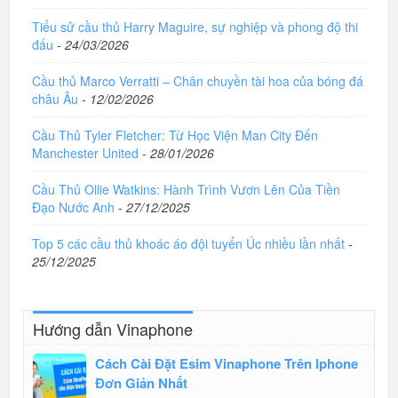
Tiểu sử cầu thủ Harry Maguire, sự nghiệp và phong độ thi
đấu
-
24/03/2026
Cầu thủ Marco Verratti – Chân chuyền tài hoa của bóng đá
châu Âu
-
12/02/2026
Cầu Thủ Tyler Fletcher: Từ Học Viện Man City Đến
Manchester United
-
28/01/2026
Cầu Thủ Ollie Watkins: Hành Trình Vươn Lên Của Tiền
Đạo Nước Anh
-
27/12/2025
Top 5 các cầu thủ khoác áo đội tuyển Úc nhiều lần nhất
-
25/12/2025
Hướng dẫn Vinaphone
Cách Cài Đặt Esim Vinaphone Trên Iphone
Đơn Giản Nhất