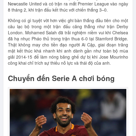
Newcastle United và có trận ra mắt Premier League vào ngày
8 tháng 2, khi trận đấu kết thúc với chiến thắng 3–0.
Không có gì tuyệt vời hơn việc ghi bàn thắng đầu tiên cho một
câu lạc bộ trong một trận đấu căng thẳng như trận Derby
London. Mohamed Salah đã trải nghiệm niềm vui khi Chelsea
đã hạ nhục Pháo thủ trong trận thua 6-0 tại Stamford Bridge.
Thật không may cho tiền đạo người Ai Cập, giai đoạn trăng
mật kết thúc khá nhanh khi anh dành gần như toàn bộ mùa
giải 2014-15 để làm nóng băng ghế dự bị khi Jose Mourinho
công khai chỉ trích sự thiếu nỗ lực và thái độ của anh.
Chuyển đến Serie A chơi bóng