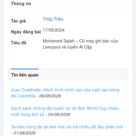
Thông tin
Thủy Triều
Tác giả
17/05/2024
Ngày đăng bài
Mohamed Salah – Cỗ máy ghi bàn của
Tiêu đề
Liverpool và tuyển Ai Cập
Tin liên quan
Juan Cuadrado: Hành trình vươn cao của ngôi sao bóng
đá Colombia
-
06/08/2026
Danh sách những đội tuyển nữ vô địch World Cup nhiều
nhất trong lịch sử
-
04/08/2026
Soi kèo bóng đá tại kèo nhà cái với nhiều dữ liệu phân tích
-
01/08/2026