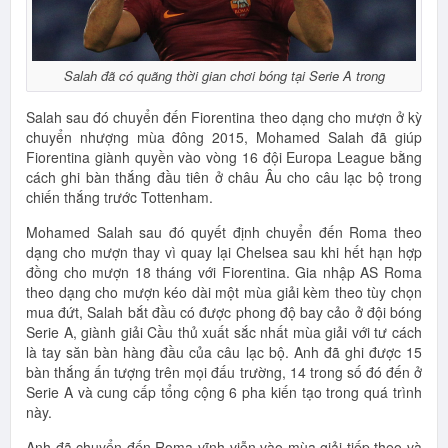
Salah đã có quãng thời gian chơi bóng tại Serie A trong
Salah sau đó chuyển đến Fiorentina theo dạng cho mượn ở kỳ
chuyển nhượng mùa đông 2015, Mohamed Salah đã giúp
Fiorentina giành quyền vào vòng 16 đội Europa League bằng
cách ghi bàn thắng đầu tiên ở châu Âu cho câu lạc bộ trong
chiến thắng trước Tottenham.
Mohamed Salah sau đó quyết định chuyển đến Roma theo
dạng cho mượn thay vì quay lại Chelsea sau khi hết hạn hợp
đồng cho mượn 18 tháng với Fiorentina. Gia nhập AS Roma
theo dạng cho mượn kéo dài một mùa giải kèm theo tùy chọn
mua đứt, Salah bắt đầu có được phong độ bay cảo ở đội bóng
Serie A, giành giải Cầu thủ xuất sắc nhất mùa giải với tư cách
là tay săn bàn hàng đầu của câu lạc bộ. Anh đã ghi được 15
bàn thắng ấn tượng trên mọi đấu trường, 14 trong số đó đến ở
Serie A và cung cấp tổng cộng 6 pha kiến ​​tạo trong quá trình
này.
Anh đã chuyển đến Roma vĩnh viễn vào mùa giải tiếp theo và