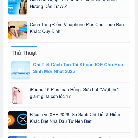
Hướng Dẫn Từ A-Z
Cách Tặng Điểm Vinaphone Plus Cho Thuê Bao
Khác: Quy Định
Thủ Thuật
Chi Tiết Cách Tạo Tài Khoản IOE Cho Học
Sinh Mới Nhất 2025
iPhone 15 Plus màu Hồng: Sức hút “Vượt thời
gian” giữa cơn lốc 17
Bitcoin vs XRP 2026: So Sánh Chi Tiết & Điểm
Khác Biệt Nhà Đầu Tư Nên Biết