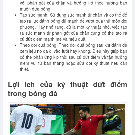
với phần gót của chân và hướng nó theo hướng bạn
muốn đưa bóng.
Tạo sức mạnh: Sử dụng sức mạnh từ chân và cơ thể để
tạo ra lực đánh bóng đủ mạnh để vượt qua thủ môn đối
phương. Hãy nhớ rằng, dù là một kỹ thuật nhỏ, việc tạo
ra sức mạnh từ phần gót của chân cũng có thể tạo ra
cú dứt điểm mạnh mẽ và hiệu quả.
Theo dõi quả bóng: Theo dõi quả bóng sau khi đánh để
xem liệu nó đã đi vào lưới hay không. Điều này giúp bạn
có thể phản ứng kịp thời sau cú dứt điểm và tận hưởng
niềm vui từ bàn thắng hoặc sửa đổi kỹ thuật nếu cần
thiết.
Lợi ích của kỹ thuật dứt điểm
trong bóng đá