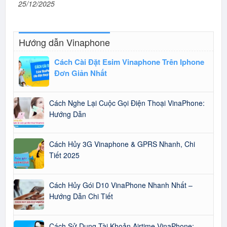
25/12/2025
Hướng dẫn Vinaphone
Cách Cài Đặt Esim Vinaphone Trên Iphone
Đơn Giản Nhất
Cách Nghe Lại Cuộc Gọi Điện Thoại VinaPhone:
Hướng Dẫn
Cách Hủy 3G Vinaphone & GPRS Nhanh, Chi
Tiết 2025
Cách Hủy Gói D10 VinaPhone Nhanh Nhất –
Hướng Dẫn Chi Tiết
Cách Sử Dụng Tài Khoản Airtime VinaPhone: