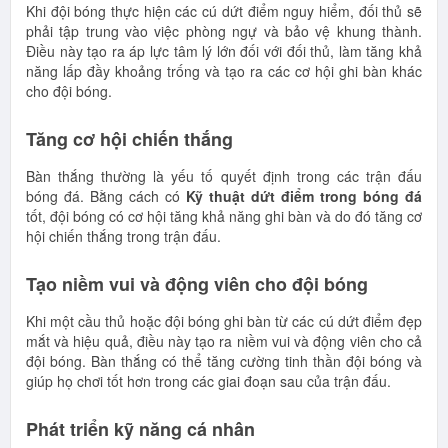
Khi đội bóng thực hiện các cú dứt điểm nguy hiểm, đối thủ sẽ
phải tập trung vào việc phòng ngự và bảo vệ khung thành.
Điều này tạo ra áp lực tâm lý lớn đối với đối thủ, làm tăng khả
năng lấp đầy khoảng trống và tạo ra các cơ hội ghi bàn khác
cho đội bóng.
Tăng cơ hội chiến thắng
Bàn thắng thường là yếu tố quyết định trong các trận đấu
bóng đá. Bằng cách có
Kỹ thuật dứt điểm trong bóng đá
tốt, đội bóng có cơ hội tăng khả năng ghi bàn và do đó tăng cơ
hội chiến thắng trong trận đấu.
Tạo niềm vui và động viên cho đội bóng
Khi một cầu thủ hoặc đội bóng ghi bàn từ các cú dứt điểm đẹp
mắt và hiệu quả, điều này tạo ra niềm vui và động viên cho cả
đội bóng. Bàn thắng có thể tăng cường tinh thần đội bóng và
giúp họ chơi tốt hơn trong các giai đoạn sau của trận đấu.
Phát triển kỹ năng cá nhân