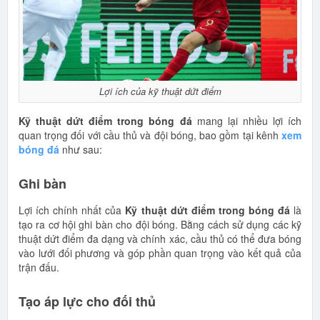
Lợi ích của kỹ thuật dứt điểm
Kỹ thuật dứt điểm trong bóng đá
mang lại nhiều lợi ích
quan trọng đối với cầu thủ và đội bóng, bao gồm tại kênh
xem
bóng đá
như sau:
Ghi bàn
Lợi ích chính nhất của
Kỹ thuật dứt điểm trong bóng đá
là
tạo ra cơ hội ghi bàn cho đội bóng. Bằng cách sử dụng các kỹ
thuật dứt điểm đa dạng và chính xác, cầu thủ có thể đưa bóng
vào lưới đối phương và góp phần quan trọng vào kết quả của
trận đấu.
Tạo áp lực cho đối thủ