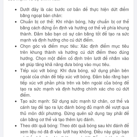
Dưới đây là các bước cơ bản để thực hiện dứt điểm
bằng ngoại bàn chân:
Chuẩn bị cơ thể: Khi nhận bóng, hãy chuẩn bị cơ thể
bằng cách đứng ổn định và hướng cơ thể về phía khung
thành. Đảm bảo bạn có sự cân bằng tốt để tạo ra sức
mạnh và định hướng cho cú dứt điểm.
Chọn góc và điểm mục tiêu: Xác định điểm mục tiêu
trên khung thành và hướng cú dứt điểm theo đúng
hướng. Chọn một điểm cố định trên lưới để nhắm vào
sẽ giúp tăng khả năng đưa bóng vào mục tiêu.
Tiếp xúc với bóng: Khi đưa bóng, sử dụng phần bên
ngoài của chân để tiếp xúc với bóng. Đảm bảo rằng bạn
tiếp xúc với phần phía trên và bên ngoài của bóng để
tạo ra sức mạnh và định hướng chính xác cho cú dứt
điểm.
Tạo sức mạnh: Sử dụng sức mạnh từ chân, cơ thể và
cánh tay để tạo ra lực đánh bóng đủ mạnh để vượt qua
thủ môn đối phương. Đừng quên sử dụng tay phải để
cân bằng cơ thể và tạo thêm lực đánh.
Theo dõi quả bóng: Theo dõi quả bóng sau khi đánh để
xem liệu nó đã đi vào lưới hay không. Điều này giúp bạn