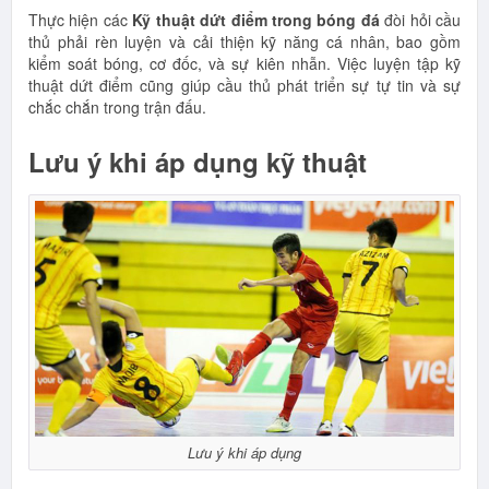
Thực hiện các
Kỹ thuật dứt điểm trong bóng đá
đòi hỏi cầu
thủ phải rèn luyện và cải thiện kỹ năng cá nhân, bao gồm
kiểm soát bóng, cơ đốc, và sự kiên nhẫn. Việc luyện tập kỹ
thuật dứt điểm cũng giúp cầu thủ phát triển sự tự tin và sự
chắc chắn trong trận đấu.
Lưu ý khi áp dụng kỹ thuật
Lưu ý khi áp dụng