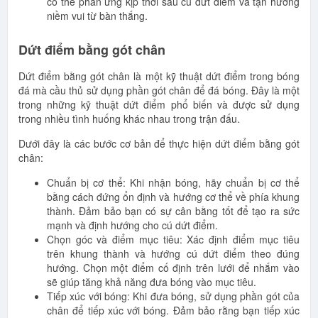
có thể phản ứng kịp thời sau cú dứt điểm và tận hưởng
niềm vui từ bàn thắng.
Dứt điểm bằng gót chân
Dứt điểm bằng gót chân là một kỹ thuật dứt điểm trong bóng
đá mà cầu thủ sử dụng phần gót chân để đá bóng. Đây là một
trong những kỹ thuật dứt điểm phổ biến và được sử dụng
trong nhiều tình huống khác nhau trong trận đấu.
Dưới đây là các bước cơ bản để thực hiện dứt điểm bằng gót
chân:
Chuẩn bị cơ thể: Khi nhận bóng, hãy chuẩn bị cơ thể
bằng cách đứng ổn định và hướng cơ thể về phía khung
thành. Đảm bảo bạn có sự cân bằng tốt để tạo ra sức
mạnh và định hướng cho cú dứt điểm.
Chọn góc và điểm mục tiêu: Xác định điểm mục tiêu
trên khung thành và hướng cú dứt điểm theo đúng
hướng. Chọn một điểm cố định trên lưới để nhắm vào
sẽ giúp tăng khả năng đưa bóng vào mục tiêu.
Tiếp xúc với bóng: Khi đưa bóng, sử dụng phần gót của
chân để tiếp xúc với bóng. Đảm bảo rằng bạn tiếp xúc