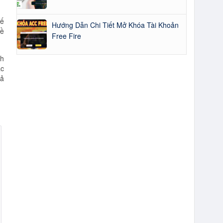
hế
Hướng Dẫn Chi Tiết Mở Khóa Tài Khoản
về
Free Fire
nh
ắc
cả