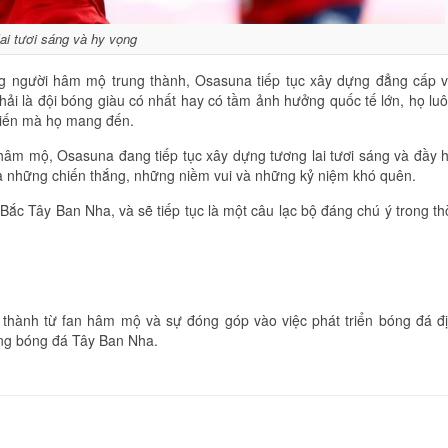
ai tươi sáng và hy vọng
ồng người hâm mộ trung thành, Osasuna tiếp tục xây dựng đẳng cấp 
i là đội bóng giàu có nhất hay có tầm ảnh hưởng quốc tế lớn, họ lu
hiến mà họ mang đến.
hâm mộ, Osasuna đang tiếp tục xây dựng tương lai tươi sáng và đầy 
a những chiến thắng, những niềm vui và những kỷ niệm khó quên.
ắc Tây Ban Nha, và sẽ tiếp tục là một câu lạc bộ đáng chú ý trong th
t thành từ fan hâm mộ và sự đóng góp vào việc phát triển bóng đá đ
àng bóng đá Tây Ban Nha.