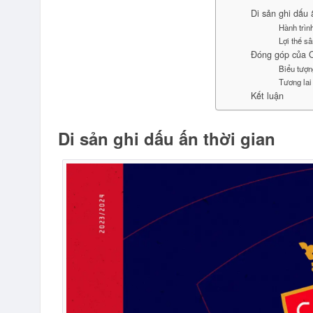
Di sản ghi dấu 
Hành trìn
Lợi thế s
Đóng góp của O
Biểu tượn
Tương lai
Kết luận
Di sản ghi dấu ấn thời gian