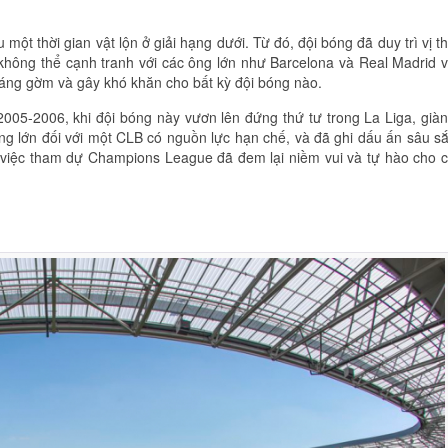
một thời gian vật lộn ở giải hạng dưới. Từ đó, đội bóng đã duy trì vị t
không thể cạnh tranh với các ông lớn như Barcelona và Real Madrid 
ủ đáng gờm và gây khó khăn cho bất kỳ đội bóng nào.
2005-2006, khi đội bóng này vươn lên đứng thứ tư trong La Liga, già
 lớn đối với một CLB có nguồn lực hạn chế, và đã ghi dấu ấn sâu s
, việc tham dự Champions League đã đem lại niềm vui và tự hào cho 