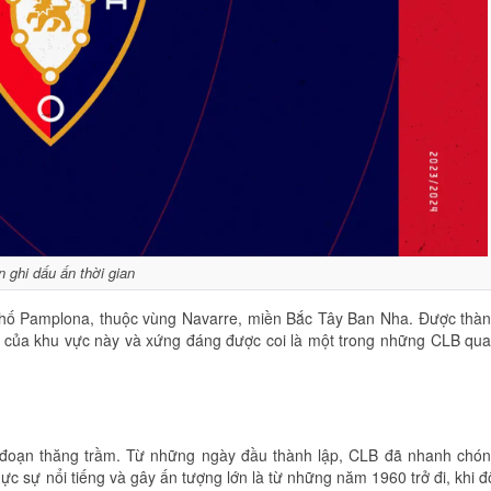
n ghi dấu ấn thời gian
 phố Pamplona, thuộc vùng Navarre, miền Bắc Tây Ban Nha. Được thà
á của khu vực này và xứng đáng được coi là một trong những CLB qu
ai đoạn thăng trầm. Từ những ngày đầu thành lập, CLB đã nhanh chó
hực sự nổi tiếng và gây ấn tượng lớn là từ những năm 1960 trở đi, khi đ