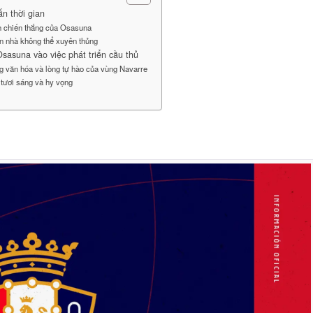
ấn thời gian
h chiến thắng của Osasuna
ân nhà không thể xuyên thủng
sasuna vào việc phát triển cầu thủ
g văn hóa và lòng tự hào của vùng Navarre
 tươi sáng và hy vọng