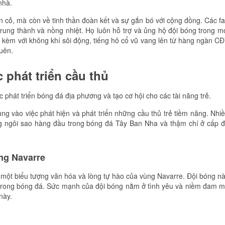
nhà.
ân cỏ, mà còn về tinh thần đoàn kết và sự gắn bó với cộng đồng. Các f
rung thành và nồng nhiệt. Họ luôn hỗ trợ và ủng hộ đội bóng trong m
đi kèm với không khí sôi động, tiếng hô cổ vũ vang lên từ hàng ngàn C
uên.
phát triển cầu thủ
 phát triển bóng đá địa phương và tạo cơ hội cho các tài năng trẻ.
ng vào việc phát hiện và phát triển những cầu thủ trẻ tiềm năng. Nhi
ng ngôi sao hàng đầu trong bóng đá Tây Ban Nha và thậm chí ở cấp 
ng Navarre
 một biểu tượng văn hóa và lòng tự hào của vùng Navarre. Đội bóng n
nh trong bóng đá. Sức mạnh của đội bóng nằm ở tình yêu và niềm đam 
này.