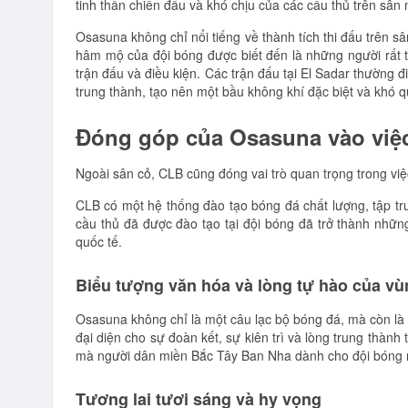
tinh thần chiến đấu và khó chịu của các cầu thủ trên sân 
Osasuna không chỉ nổi tiếng về thành tích thi đấu trên s
hâm mộ của đội bóng được biết đến là những người rất t
trận đấu và điều kiện. Các trận đấu tại El Sadar thường 
trung thành, tạo nên một bầu không khí đặc biệt và khó q
Đóng góp của Osasuna vào việc 
Ngoài sân cỏ, CLB cũng đóng vai trò quan trọng trong việc
CLB có một hệ thống đào tạo bóng đá chất lượng, tập tru
cầu thủ đã được đào tạo tại đội bóng đã trở thành nhữ
quốc tế.
Biểu tượng văn hóa và lòng tự hào của vù
Osasuna không chỉ là một câu lạc bộ bóng đá, mà còn là
đại diện cho sự đoàn kết, sự kiên trì và lòng trung thà
mà người dân miền Bắc Tây Ban Nha dành cho đội bóng 
Tương lai tươi sáng và hy vọng