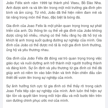
João Félix sinh năm 1999 tại thành phố Viseu, Bồ Đào Nha.
Anh được sinh ra và lớn lên trong một môi trường gia đình yên
bình và ấm cúng. Từ nhỏ, João đã thể hiện niềm đam mê và
tài năng trong môn thể thao, đặc biệt là bóng đá.
Gia đình của Joao Felix là một phần quan trọng trong sự phát
triển của anh. Dù thông tin cụ thể về gia đình của João không
được công bố nhiều, nhưng có thể hiểu rằng họ đã hỗ trợ và
khích lệ anh trong suốt quãng đường sự nghiệp của mình. Gia
đình của João có thể được mô tả là một gia đình bình thường,
ủng hộ và yêu thương nhau.
Gia đình của João Félix đã đóng vai trò quan trọng trong việc
giáo dục và nuôi dưỡng anh trở thành một người trưởng thành
và đáng kính. Sự ổn định và yêu thương từ gia đình có thể đã
giúp anh có niềm tin vào bản thân và tinh thần chiến đấu cần
thiết để vươn lên trong sự nghiệp của mình.
Sự ảnh hưởng tích cực từ gia đình có thể thấy rõ trong cách
Joao Felix tiếp cận sự nghiệp của mình. Anh luôn thể hiện sự
tận tồn và quyết tâm trong mỗi trận đấu và mỗi bước tiến trên
con đường chinh phục ước mơ của mình.