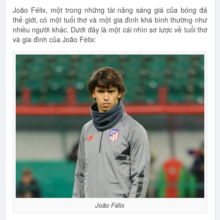
João Félix, một trong những tài năng sáng giá của bóng đá
thế giới, có một tuổi thơ và một gia đình khá bình thường như
nhiều người khác. Dưới đây là một cái nhìn sơ lược về tuổi thơ
và gia đình của João Félix:
João Félix