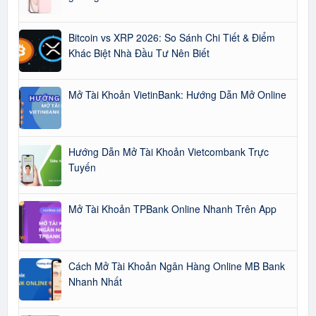
Bitcoin vs XRP 2026: So Sánh Chi Tiết & Điểm
Khác Biệt Nhà Đầu Tư Nên Biết
Mở Tài Khoản VietinBank: Hướng Dẫn Mở Online
Hướng Dẫn Mở Tài Khoản Vietcombank Trực
Tuyến
Mở Tài Khoản TPBank Online Nhanh Trên App
Cách Mở Tài Khoản Ngân Hàng Online MB Bank
Nhanh Nhất