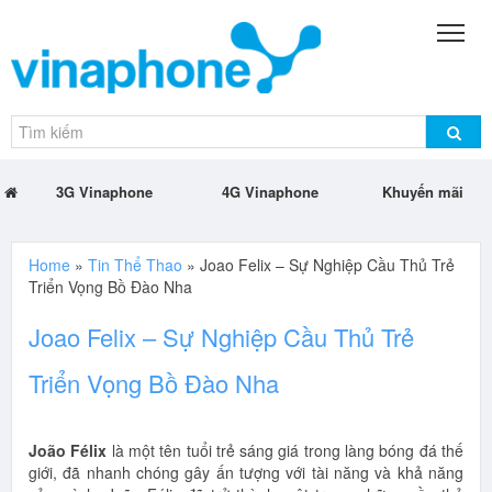
3G Vinaphone
4G Vinaphone
Khuyến mãi
Home
»
Tin Thể Thao
»
Joao Felix – Sự Nghiệp Cầu Thủ Trẻ
Triển Vọng Bồ Đào Nha
Joao Felix – Sự Nghiệp Cầu Thủ Trẻ
Triển Vọng Bồ Đào Nha
João Félix
là một tên tuổi trẻ sáng giá trong làng bóng đá thế
giới, đã nhanh chóng gây ấn tượng với tài năng và khả năng