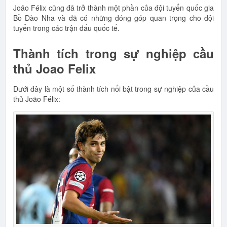
João Félix cũng đã trở thành một phần của đội tuyển quốc gia
Bồ Đào Nha và đã có những đóng góp quan trọng cho đội
tuyển trong các trận đấu quốc tế.
Thành tích trong sự nghiệp cầu
thủ Joao Felix
Dưới đây là một số thành tích nổi bật trong sự nghiệp của cầu
thủ João Félix: