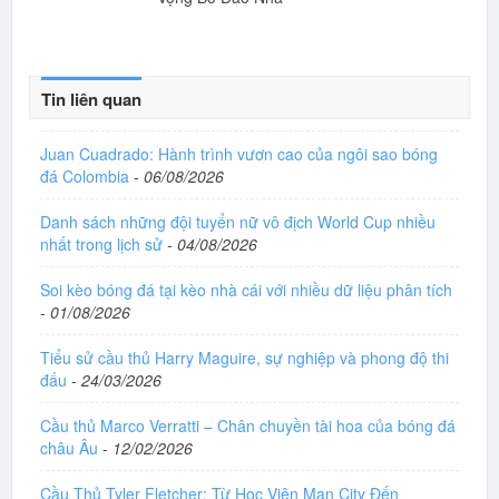
Tin liên quan
Juan Cuadrado: Hành trình vươn cao của ngôi sao bóng
đá Colombia
-
06/08/2026
Danh sách những đội tuyển nữ vô địch World Cup nhiều
nhất trong lịch sử
-
04/08/2026
Soi kèo bóng đá tại kèo nhà cái với nhiều dữ liệu phân tích
-
01/08/2026
Tiểu sử cầu thủ Harry Maguire, sự nghiệp và phong độ thi
đấu
-
24/03/2026
Cầu thủ Marco Verratti – Chân chuyền tài hoa của bóng đá
châu Âu
-
12/02/2026
Cầu Thủ Tyler Fletcher: Từ Học Viện Man City Đến