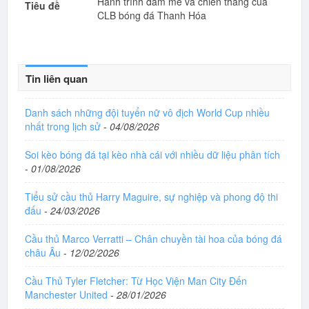
Hành trình đam mê và chiến thắng của
Tiêu đề
CLB bóng đá Thanh Hóa
Tin liên quan
Danh sách những đội tuyển nữ vô địch World Cup nhiều
nhất trong lịch sử
-
04/08/2026
Soi kèo bóng đá tại kèo nhà cái với nhiều dữ liệu phân tích
-
01/08/2026
Tiểu sử cầu thủ Harry Maguire, sự nghiệp và phong độ thi
đấu
-
24/03/2026
Cầu thủ Marco Verratti – Chân chuyền tài hoa của bóng đá
châu Âu
-
12/02/2026
Cầu Thủ Tyler Fletcher: Từ Học Viện Man City Đến
Manchester United
-
28/01/2026