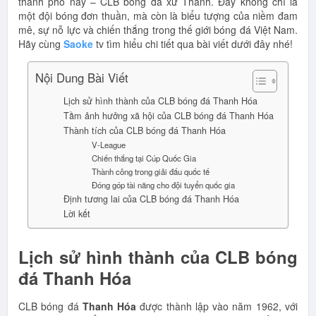
thành phố này – CLB bóng đá xứ Thanh. Đây không chỉ là
một đội bóng đơn thuần, mà còn là biểu tượng của niềm đam
mê, sự nỗ lực và chiến thắng trong thế giới bóng đá Việt Nam.
Hãy cùng
Saoke
tv tìm hiểu chi tiết qua bài viết dưới đây nhé!
Nội Dung Bài Viết
Lịch sử hình thành của CLB bóng đá Thanh Hóa
Tầm ảnh hưởng xã hội của CLB bóng đá Thanh Hóa
Thành tích của CLB bóng đá Thanh Hóa
V-League
Chiến thắng tại Cúp Quốc Gia
Thành công trong giải đấu quốc tế
Đóng góp tài năng cho đội tuyển quốc gia
Định tương lai của CLB bóng đá Thanh Hóa
Lời kết
Lịch sử hình thành của CLB bóng
đá Thanh Hóa
CLB bóng đá
Thanh Hóa
được thành lập vào năm 1962, với