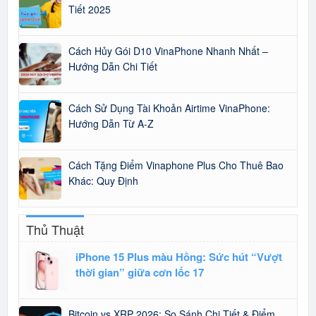
Tiết 2025
Cách Hủy Gói D10 VinaPhone Nhanh Nhất –
Hướng Dẫn Chi Tiết
Cách Sử Dụng Tài Khoản Airtime VinaPhone:
Hướng Dẫn Từ A-Z
Cách Tặng Điểm Vinaphone Plus Cho Thuê Bao
Khác: Quy Định
Thủ Thuật
iPhone 15 Plus màu Hồng: Sức hút “Vượt
thời gian” giữa cơn lốc 17
Bitcoin vs XRP 2026: So Sánh Chi Tiết & Điểm