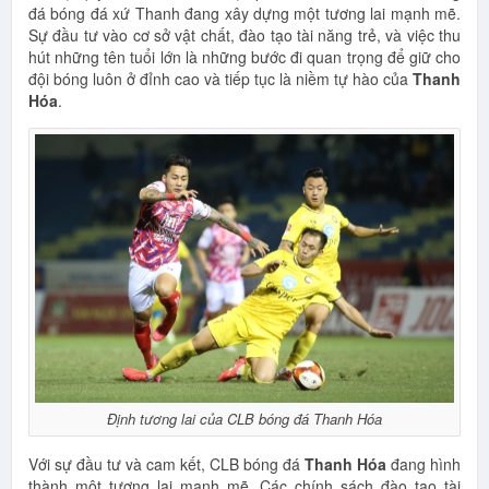
đá bóng đá xứ Thanh đang xây dựng một tương lai mạnh mẽ.
Sự đầu tư vào cơ sở vật chất, đào tạo tài năng trẻ, và việc thu
hút những tên tuổi lớn là những bước đi quan trọng để giữ cho
đội bóng luôn ở đỉnh cao và tiếp tục là niềm tự hào của
Thanh
Hóa
.
Định tương lai của CLB bóng đá Thanh Hóa
Với sự đầu tư và cam kết, CLB bóng đá
Thanh Hóa
đang hình
thành một tương lai mạnh mẽ. Các chính sách đào tạo tài