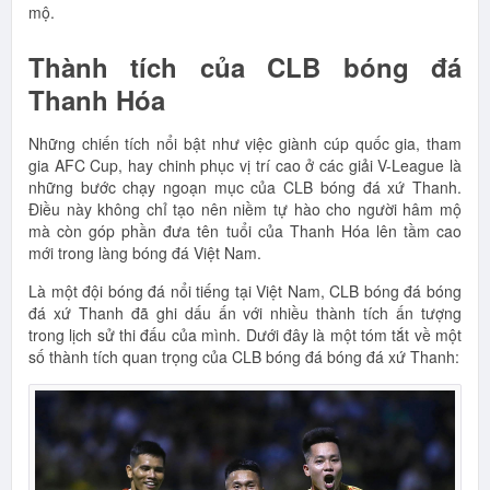
mộ.
Thành tích của CLB bóng đá
Thanh Hóa
Những chiến tích nổi bật như việc giành cúp quốc gia, tham
gia AFC Cup, hay chinh phục vị trí cao ở các giải V-League là
những bước chạy ngoạn mục của CLB bóng đá xứ Thanh.
Điều này không chỉ tạo nên niềm tự hào cho người hâm mộ
mà còn góp phần đưa tên tuổi của Thanh Hóa lên tầm cao
mới trong làng bóng đá Việt Nam.
Là một đội bóng đá nổi tiếng tại Việt Nam, CLB bóng đá bóng
đá xứ Thanh đã ghi dấu ấn với nhiều thành tích ấn tượng
trong lịch sử thi đấu của mình. Dưới đây là một tóm tắt về một
số thành tích quan trọng của CLB bóng đá bóng đá xứ Thanh: