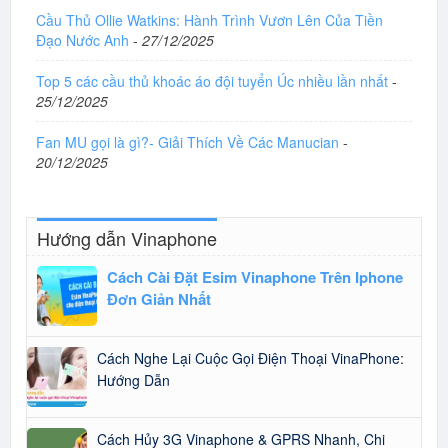
Cầu Thủ Ollie Watkins: Hành Trình Vươn Lên Của Tiền
Đạo Nước Anh
-
27/12/2025
Top 5 các cầu thủ khoác áo đội tuyển Úc nhiều lần nhất
-
25/12/2025
Fan MU gọi là gì?- Giải Thích Về Các Manucian
-
20/12/2025
Hướng dẫn Vinaphone
Cách Cài Đặt Esim Vinaphone Trên Iphone
Đơn Giản Nhất
Cách Nghe Lại Cuộc Gọi Điện Thoại VinaPhone:
Hướng Dẫn
Cách Hủy 3G Vinaphone & GPRS Nhanh, Chi