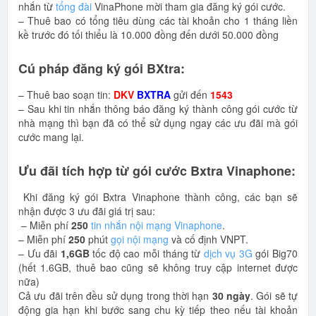
nhắn từ
tổng đài
VinaPhone mời tham gia đăng ký gói cước.
– Thuê bao có tổng tiêu dùng các tài khoản cho 1 tháng liền
kề trước đó tối thiểu là 10.000 đồng đến dưới 50.000 đồng
Cú pháp đăng ký gói BXtra:
– Thuê bao soạn tin:
DKV
BXTRA
gửi đến
1543
– Sau khi tin nhắn thông báo đăng ký thành công gói cước từ
nhà mạng thì bạn đã có thể sử dụng ngay các ưu đãi mà gói
cước mang lại.
Ưu đãi tích hợp từ gói cước Bxtra Vinaphone:
Khi đăng ký gói Bxtra Vinaphone thành công, các bạn sẽ
nhận được 3 ưu đãi giá trị sau:
– Miễn phí
250
tin nhắn nội mạng Vinaphone
.
– Miễn phí
250
phút
gọi nội mạng
và cố định VNPT.
– Ưu đãi
1,6GB
tốc độ cao mỗi tháng từ
dịch vụ 3G
gói Big70
(hết 1.6GB, thuê bao cũng sẽ không truy cập internet được
nữa)
Cả ưu đãi trên đều sử dụng trong thời hạn
30 ngày
. Gói sẽ tự
động gia hạn khi bước sang chu kỳ tiếp theo nếu tài khoản