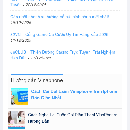
Tuyến
-
22/12/2025
Cập nhật nhanh xu hướng nổ hủ thịnh hành mới nhất!
-
16/12/2025
82VN – Cổng Game Cá Cược Uy Tín Hàng Đầu 2025
-
11/12/2025
66CLUB – Thiên Đường Casino Trực Tuyến, Trải Nghiệm
Hấp Dẫn
-
11/12/2025
Hướng dẫn Vinaphone
Cách Cài Đặt Esim Vinaphone Trên Iphone
Đơn Giản Nhất
Cách Nghe Lại Cuộc Gọi Điện Thoại VinaPhone:
Hướng Dẫn