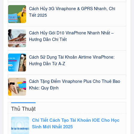
Cách Hủy 3G Vinaphone & GPRS Nhanh, Chi
Tiết 2025
Cách Hủy Gói D10 VinaPhone Nhanh Nhất –
Hướng Dẫn Chi Tiết
Cách Sử Dụng Tài Khoản Airtime VinaPhone:
Hướng Dẫn Từ A-Z
Cách Tặng Điểm Vinaphone Plus Cho Thuê Bao
Khác: Quy Định
Thủ Thuật
Chi Tiết Cách Tạo Tài Khoản IOE Cho Học
Sinh Mới Nhất 2025