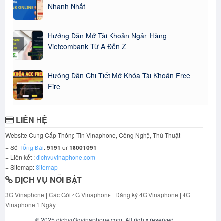
Nhanh Nhất
Hướng Dẫn Mở Tài Khoản Ngân Hàng
Vietcombank Từ A Đến Z
Hướng Dẫn Chi Tiết Mở Khóa Tài Khoản Free
Fire
LIÊN HỆ
Website Cung Cấp Thông Tin Vinaphone, Công Nghệ, Thủ Thuật
+ Số
Tổng Đài
:
9191
or
18001091
+ Liên kết :
dichvuvinaphone.com
+ Sitemap:
Sitemap
DỊCH VỤ NỔI BẬT
3G Vinaphone
|
Các Gói 4G Vinaphone
|
Đăng ký 4G Vinaphone
|
4G
Vinaphone 1 Ngày
© 2025 dichvu3gvinaphone.com. All rights reserved