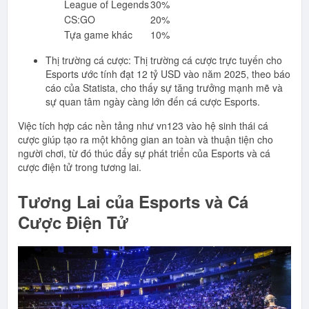
League of Legends
30%
CS:GO
20%
Tựa game khác
10%
Thị trường cá cược
: Thị trường cá cược trực tuyến cho
Esports ước tính đạt 12 tỷ USD vào năm 2025, theo báo
cáo của Statista, cho thấy sự tăng trưởng mạnh mẽ và
sự quan tâm ngày càng lớn đến cá cược Esports.
Việc tích hợp các nền tảng như vn123 vào hệ sinh thái cá
cược giúp tạo ra một không gian an toàn và thuận tiện cho
người chơi, từ đó thúc đẩy sự phát triển của Esports và cá
cược điện tử trong tương lai.
Tương Lai của Esports và Cá
Cược Điện Tử