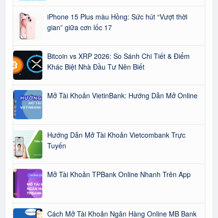
iPhone 15 Plus màu Hồng: Sức hút “Vượt thời
gian” giữa cơn lốc 17
Bitcoin vs XRP 2026: So Sánh Chi Tiết & Điểm
Khác Biệt Nhà Đầu Tư Nên Biết
Mở Tài Khoản VietinBank: Hướng Dẫn Mở Online
Hướng Dẫn Mở Tài Khoản Vietcombank Trực
Tuyến
Mở Tài Khoản TPBank Online Nhanh Trên App
Cách Mở Tài Khoản Ngân Hàng Online MB Bank