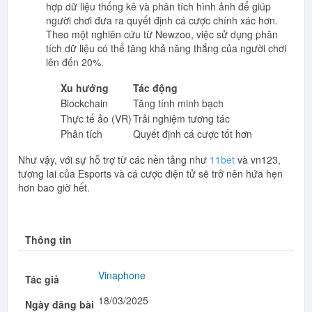
hợp dữ liệu thống kê và phân tích hình ảnh để giúp
người chơi đưa ra quyết định cá cược chính xác hơn.
Theo một nghiên cứu từ Newzoo, việc sử dụng phân
tích dữ liệu có thể tăng khả năng thắng của người chơi
lên đến 20%.
Xu hướng
Tác động
Blockchain
Tăng tính minh bạch
Thực tế ảo (VR)
Trải nghiệm tương tác
Phân tích
Quyết định cá cược tốt hơn
Như vậy, với sự hỗ trợ từ các nền tảng như
11bet
và vn123,
tương lai của Esports và cá cược điện tử sẽ trở nên hứa hẹn
hơn bao giờ hết.
Thông tin
Vinaphone
Tác giả
18/03/2025
Ngày đăng bài