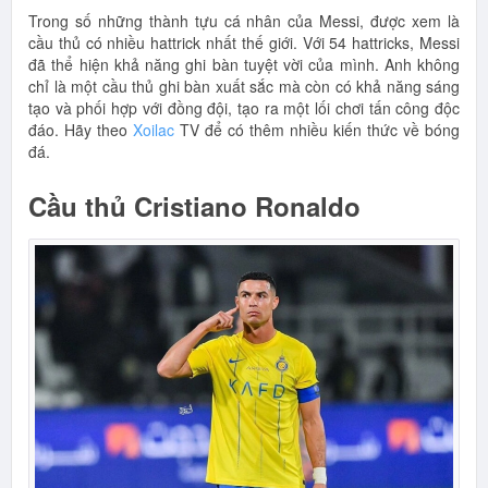
Trong số những thành tựu cá nhân của Messi, được xem là
cầu thủ có nhiều hattrick nhất thế giới. Với 54 hattricks, Messi
đã thể hiện khả năng ghi bàn tuyệt vời của mình. Anh không
chỉ là một cầu thủ ghi bàn xuất sắc mà còn có khả năng sáng
tạo và phối hợp với đồng đội, tạo ra một lối chơi tấn công độc
đáo. Hãy theo
Xoilac
TV để có thêm nhiều kiến thức về bóng
đá.
Cầu thủ Cristiano Ronaldo