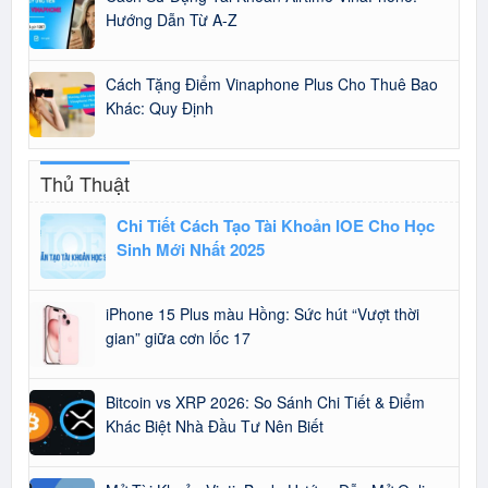
Hướng Dẫn Từ A-Z
Cách Tặng Điểm Vinaphone Plus Cho Thuê Bao
Khác: Quy Định
Thủ Thuật
Chi Tiết Cách Tạo Tài Khoản IOE Cho Học
Sinh Mới Nhất 2025
iPhone 15 Plus màu Hồng: Sức hút “Vượt thời
gian” giữa cơn lốc 17
Bitcoin vs XRP 2026: So Sánh Chi Tiết & Điểm
Khác Biệt Nhà Đầu Tư Nên Biết