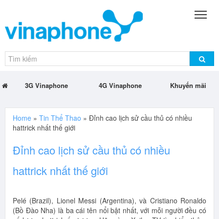
3G Vinaphone
4G Vinaphone
Khuyến mãi
Home
»
Tin Thể Thao
»
Đỉnh cao lịch sử cầu thủ có nhiều
hattrick nhất thế giới
Đỉnh cao lịch sử cầu thủ có nhiều
hattrick nhất thế giới
Pelé (Brazil), Lionel Messi (Argentina), và Cristiano Ronaldo
(Bồ Đào Nha) là ba cái tên nổi bật nhất, với mỗi người đều có