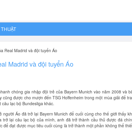
 THUẬT
a Real Madrid và đội tuyển Áo
al Madrid và đội tuyển Áo
nhanh chóng gia nhập đội trẻ của Bayern Munich vào năm 2008 và b
 ấy cũng được cho mượn đến TSG Hoffenheim trong một mùa giải để tr
t câu lạc bộ Bundesliga khác.
ẻ người Áo đã trở lại Bayern Munich để cuối cùng cho thế giới thấy k
 trở lại câu lạc bộ của mình, anh đã trở thành cầu thủ được đá chí
 để đạt được mục tiêu cuối cùng là trở thành một phần không thể thi