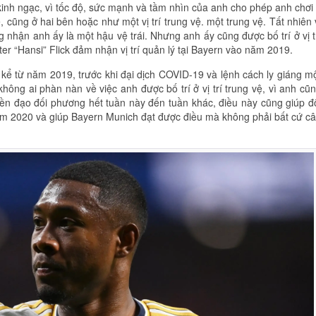
kinh ngạc, vì tốc độ, sức mạnh và tầm nhìn của anh cho phép anh chơi
vệ, cũng ở hai bên hoặc như một vị trí trung vệ. một trung vệ. Tất nhiên 
ông nhận anh ấy là một hậu vệ trái. Nhưng anh ấy cũng được bố trí ở vị t
ter “Hansi” Flick đảm nhận vị trí quản lý tại Bayern vào năm 2019.
ái kể từ năm 2019, trước khi đại dịch COVID-19 và lệnh cách ly giáng m
ng ai phàn nàn về việc anh được bố trí ở vị trí trung vệ, vì anh cũ
iền đạo đối phương hết tuần này đến tuần khác, điều này cũng giúp đ
m 2020 và giúp Bayern Munich đạt được điều mà không phải bất cứ c