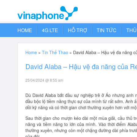
HOME
4G LTE
HỖ TRỢ
TIN TỨC
THỦ
Home
»
Tin Thể Thao
»
David Alaba – Hậu vệ đa năng củ
David Alaba – Hậu vệ đa năng của Re
25/04/2024 @ 8:55 am
Dù David Alaba bắt đầu sự nghiệp trẻ ở Áo nhưng anh 
đầu bộc lộ tiềm năng thực sự của mình từ rất sớm. Anh
dồi kỹ năng và có thời gian chơi thường xuyên hơn với mộ
Sau thời gian cho mượn kéo dài một mùa giải, cầu thủ tr
năng và tiềm năng to lớn của mình. Vào thời điểm Alaba
thường xuyên, nhưng còn một chặng đường dài phía trước
của đội.