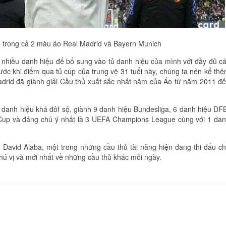
 trong cả 2 màu áo Real Madrid và Bayern Munich
 nhiều danh hiệu để bổ sung vào tủ danh hiệu của mình với đầy đủ c
ước khi điểm qua tủ cúp của trung vệ 31 tuổi này, chúng ta nên kể th
Madrid đã giành giải Cầu thủ xuất sắc nhất năm của Áo từ năm 2011 đ
danh hiệu khá đôf sộ, giành 9 danh hiệu Bundesliga, 6 danh hiệu DF
 Cup và đáng chú ý nhất là 3 UEFA Champions League cùng với 1 da
 David Alaba, một trong những cầu thủ tài năng hiện đang thi đấu c
thú vị và mới nhất về những cầu thủ khác mỗi ngày.