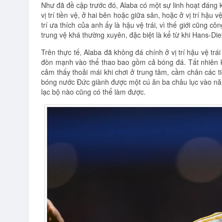
Như đã đề cập trước đó, Alaba có một sự linh hoạt đáng 
vị trí tiền vệ, ở hai bên hoặc giữa sân, hoặc ở vị trí hậu 
trí ưa thích của anh ấy là hậu vệ trái, vì thế giới cũng c
trung vệ khá thường xuyên, đặc biệt là kể từ khi Hans-Die
Trên thực tế, Alaba đã không đá chính ở vị trí hậu vệ tr
đòn mạnh vào thể thao bao gồm cả bóng đá. Tất nhiên khô
cảm thấy thoải mái khi chơi ở trung tâm, cầm chân các t
bóng nước Đức giành được một cú ăn ba châu lục vào nă
lạc bộ nào cũng có thể làm được.