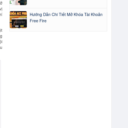
 ở
vị
Hướng Dẫn Chi Tiết Mở Khóa Tài Khoản
rí
Free Fire
ột
ng
ội
âu