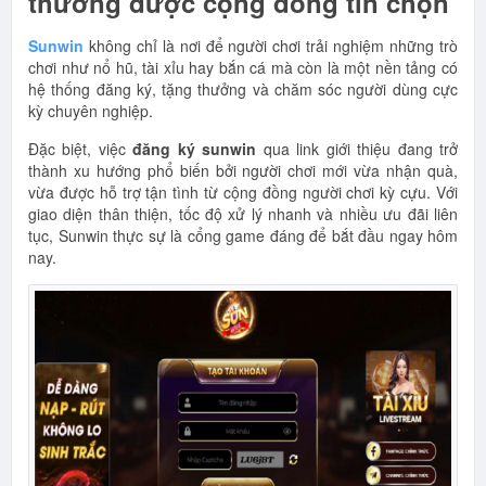
thưởng được cộng đồng tin chọn
Sunwin
không chỉ là nơi để người chơi trải nghiệm những trò
chơi như nổ hũ, tài xỉu hay bắn cá mà còn là một nền tảng có
hệ thống đăng ký, tặng thưởng và chăm sóc người dùng cực
kỳ chuyên nghiệp.
Đặc biệt, việc
đăng ký sunwin
qua link giới thiệu đang trở
thành xu hướng phổ biến bởi người chơi mới vừa nhận quà,
vừa được hỗ trợ tận tình từ cộng đồng người chơi kỳ cựu. Với
giao diện thân thiện, tốc độ xử lý nhanh và nhiều ưu đãi liên
tục, Sunwin thực sự là cổng game đáng để bắt đầu ngay hôm
nay.