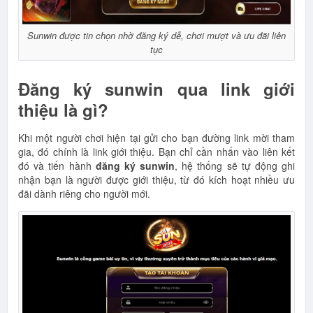
Sunwin được tin chọn nhờ đăng ký dễ, chơi mượt và ưu đãi liên
tục
Đăng ký sunwin qua link giới
thiệu là gì?
Khi một người chơi hiện tại gửi cho bạn đường link mời tham
gia, đó chính là link giới thiệu. Bạn chỉ cần nhấn vào liên kết
đó và tiến hành
đăng ký sunwin
, hệ thống sẽ tự động ghi
nhận bạn là người được giới thiệu, từ đó kích hoạt nhiều ưu
đãi dành riêng cho người mới.