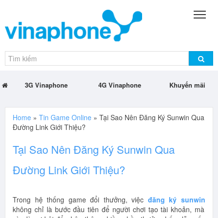
3G Vinaphone
4G Vinaphone
Khuyến mãi
Home
»
Tin Game Online
»
Tại Sao Nên Đăng Ký Sunwin Qua
Đường Link Giới Thiệu?
Tại Sao Nên Đăng Ký Sunwin Qua
Đường Link Giới Thiệu?
Trong hệ thống game đổi thưởng, việc
đăng ký sunwin
không chỉ là bước đầu tiên để người chơi tạo tài khoản, mà