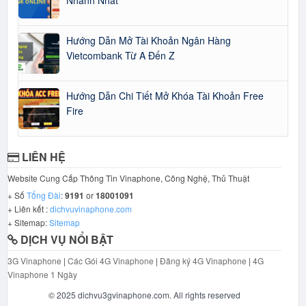
Nhanh Nhất
Hướng Dẫn Mở Tài Khoản Ngân Hàng
Vietcombank Từ A Đến Z
Hướng Dẫn Chi Tiết Mở Khóa Tài Khoản Free
Fire
LIÊN HỆ
Website Cung Cấp Thông Tin Vinaphone, Công Nghệ, Thủ Thuật
+ Số
Tổng Đài
:
9191
or
18001091
+ Liên kết :
dichvuvinaphone.com
+ Sitemap:
Sitemap
DỊCH VỤ NỔI BẬT
3G Vinaphone
|
Các Gói 4G Vinaphone
|
Đăng ký 4G Vinaphone
|
4G
Vinaphone 1 Ngày
© 2025 dichvu3gvinaphone.com. All rights reserved