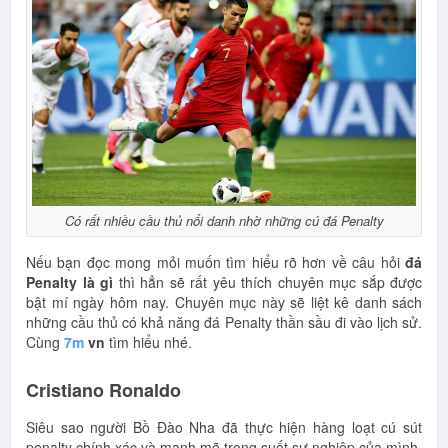
Có rất nhiều cầu thủ nổi danh nhờ những cú đá Penalty
Nếu bạn đọc mong mỏi muốn tìm hiểu rõ hơn về câu hỏi
đá
Penalty là gì
thì hẳn sẽ rất yêu thích chuyên mục sắp được
bật mí ngày hôm nay. Chuyên mục này sẽ liệt kê danh sách
những cầu thủ có khả năng đá Penalty thần sầu đi vào lịch sử.
Cùng
7m
vn
tìm hiểu nhé.
Cristiano Ronaldo
Siêu sao người Bồ Đào Nha đã thực hiện hàng loạt cú sút
penalty chính xác và mạnh mẽ trong suốt sự nghiệp của mình.