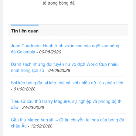
tế trong bóng đá
Tin liên quan
Juan Cuadrado: Hành trình vươn cao của ngôi sao bóng
đá Colombia
-
06/08/2026
Danh sách những đội tuyển nữ vô địch World Cup nhiều
nhất trong lịch sử
-
04/08/2026
Soi kèo bóng đá tại kèo nhà cái với nhiều dữ liệu phân tích
-
01/08/2026
Tiểu sử cầu thủ Harry Maguire, sự nghiệp và phong độ thi
đấu
-
24/03/2026
Cầu thủ Marco Verratti – Chân chuyền tài hoa của bóng đá
châu Âu
-
12/02/2026