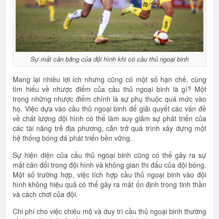
Sự mất cân bằng của đội hình khi có cầu thủ ngoại binh
Mang lại nhiều lợi ích nhưng cũng có một số hạn chế, cùng
tìm hiểu về nhược điểm của cầu thủ ngoại binh là gì? Một
trong những nhược điểm chính là sự phụ thuộc quá mức vào
họ. Việc dựa vào cầu thủ ngoại binh để giải quyết các vấn đề
về chất lượng đội hình có thể làm suy giảm sự phát triển của
các tài năng trẻ địa phương, cản trở quá trình xây dựng một
hệ thống bóng đá phát triển bền vững.
Sự hiện diện của cầu thủ ngoại binh cũng có thể gây ra sự
mất cân đối trong đội hình và không gian thi đấu của đội bóng.
Một số trường hợp, việc tích hợp cầu thủ ngoại binh vào đội
hình không hiệu quả có thể gây ra mất ổn định trong tinh thần
và cách chơi của đội.
Chi phí cho việc chiêu mộ và duy trì cầu thủ ngoại binh thường