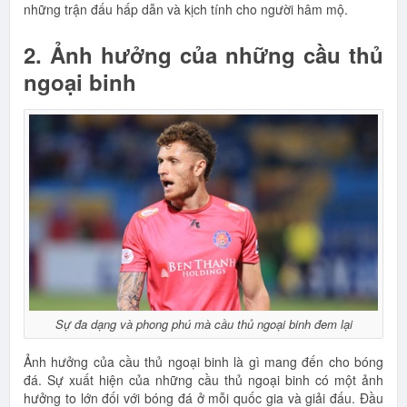
những trận đấu hấp dẫn và kịch tính cho người hâm mộ.
2. Ảnh hưởng của những cầu thủ
ngoại binh
Sự đa dạng và phong phú mà cầu thủ ngoại binh đem lại
Ảnh hưởng của cầu thủ ngoại binh là gì mang đến cho bóng
đá. Sự xuất hiện của những cầu thủ ngoại binh có một ảnh
hưởng to lớn đối với bóng đá ở mỗi quốc gia và giải đấu. Đầu