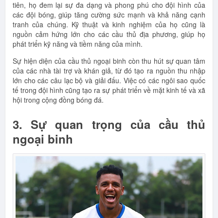
tiên, họ đem lại sự đa dạng và phong phú cho đội hình của
các đội bóng, giúp tăng cường sức mạnh và khả năng cạnh
tranh của chúng. Kỹ thuật và kinh nghiệm của họ cũng là
nguồn cảm hứng lớn cho các cầu thủ địa phương, giúp họ
phát triển kỹ năng và tiềm năng của mình.
Sự hiện diện của cầu thủ ngoại binh còn thu hút sự quan tâm
của các nhà tài trợ và khán giả, từ đó tạo ra nguồn thu nhập
lớn cho các câu lạc bộ và giải đấu. Việc có các ngôi sao quốc
tế trong đội hình cũng tạo ra sự phát triển về mặt kinh tế và xã
hội trong cộng đồng bóng đá.
3. Sự quan trọng của cầu thủ
ngoại binh