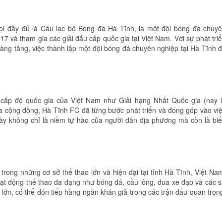
ọi đầy đủ là Câu lạc bộ Bóng đá Hà Tĩnh, là một đội bóng đá chuy
 và tham gia các giải đấu cấp quốc gia tại Việt Nam. Với sự phát tri
càng tăng, việc thành lập một đội bóng đá chuyên nghiệp tại Hà Tĩnh 
 cấp độ quốc gia của Việt Nam như Giải hạng Nhất Quốc gia (nay 
a cộng đồng, Hà Tĩnh FC đã từng bước phát triển và đóng góp vào vi
ày không chỉ là niềm tự hào của người dân địa phương mà còn là bi
ong những cơ sở thể thao lớn và hiện đại tại tỉnh Hà Tĩnh, Việt Na
t động thể thao đa dạng như bóng đá, cầu lông, đua xe đạp và các 
 lớn, có thể đón tiếp hàng ngàn khán giả trong các trận đấu quan trọn