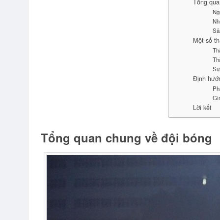
Tổng qua
Ng
Nh
Sâ
Một số th
Th
Th
Sự 
Định hướn
Phá
Gì
Lời kết
Tổng quan chung về đội bóng