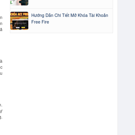
Hướng Dẫn Chi Tiết Mở Khóa Tài Khoản
ên
Free Fire
ển
đã
là
ệc
ểu
m.
sự
g.