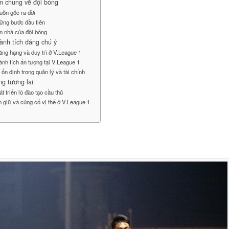
n chung về đội bóng
uồn gốc ra đời
ững bước đầu tiên
n nhà của đội bóng
ành tích đáng chú ý
ăng hạng và duy trì ở V.League 1
ành tích ấn tượng tại V.League 1
ổn định trong quản lý và tài chính
g tương lai
t triển lò đào tạo cầu thủ
n giữ và củng cố vị thế ở V.League 1