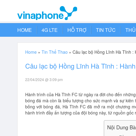
HOME
4G LTE
HỖ TRỢ
TIN TỨC
THỦ
Home
»
Tin Thể Thao
»
Câu lạc bộ Hồng Lĩnh Hà Tĩnh : 
Câu lạc bộ Hồng Lĩnh Hà Tĩnh : Hành 
22/04/2024 @ 3:09 pm
Hành trình của Hà Tĩnh FC từ ngày ra đời cho đến những
bóng đá mà còn là biểu tượng cho sức mạnh và sự kiên 
bỏng với bóng đá, Hà Tĩnh FC đã mở ra một chương mớ
hành trình đầy ấn tượng của đội bóng này, từ nguồn gốc r
Nội Dung Bài