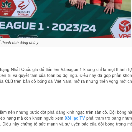
 thành tích đáng chú ý
hạng Nhất Quốc gia để tiến lên V.League 1 không chỉ là một thành t
iên trì và quyết tâm của toàn bộ đội ngũ. Điều này đã góp phần khô
của CLB trên bản đồ bóng đá Việt Nam, mở ra những triển vọng mới c
 làm nên những bước đột phá đáng kinh ngạc trên sân cỏ. Đội bóng n
g xếp hạng mà còn khiến người xem
Xôi lạc TV
phải trầm trồ bằng nhữ
. Điều này chứng tỏ sức mạnh và sự uyên bác của đội bóng trong m