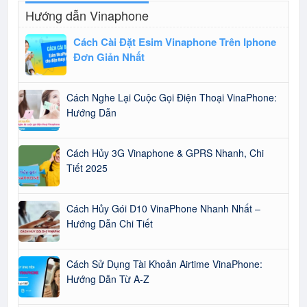
Hướng dẫn Vinaphone
Cách Cài Đặt Esim Vinaphone Trên Iphone
Đơn Giản Nhất
Cách Nghe Lại Cuộc Gọi Điện Thoại VinaPhone:
Hướng Dẫn
Cách Hủy 3G Vinaphone & GPRS Nhanh, Chi
Tiết 2025
Cách Hủy Gói D10 VinaPhone Nhanh Nhất –
Hướng Dẫn Chi Tiết
Cách Sử Dụng Tài Khoản Airtime VinaPhone:
Hướng Dẫn Từ A-Z