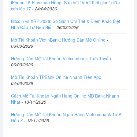
iPhone 15 Plus màu Hồng: Sức hút “Vượt thời gian” giữa
cơn lốc 17
-
24/04/2026
Bitcoin vs XRP 2026: So Sánh Chi Tiết & Điểm Khác Biệt
Nhà Đầu Tư Nên Biết
-
26/03/2026
Mở Tài Khoản VietinBank: Hướng Dẫn Mở Online
-
06/03/2026
Hướng Dẫn Mở Tài Khoản Vietcombank Trực Tuyến
-
06/03/2026
Mở Tài Khoản TPBank Online Nhanh Trên App
-
04/03/2026
Cách Mở Tài Khoản Ngân Hàng Online MB Bank Nhanh
Nhất
-
13/11/2025
Hướng Dẫn Mở Tài Khoản Ngân Hàng Vietcombank Từ A
Đến Z
-
13/11/2025