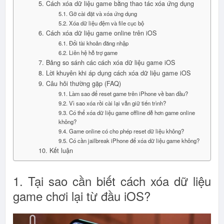
5. Cách xóa dữ liệu game bằng thao tác xóa ứng dụng
5.1. Gỡ cài đặt và xóa ứng dụng
5.2. Xóa dữ liệu đệm và file cục bộ
6. Cách xóa dữ liệu game online trên iOS
6.1. Đổi tài khoản đăng nhập
6.2. Liên hệ hỗ trợ game
7. Bảng so sánh các cách xóa dữ liệu game iOS
8. Lời khuyên khi áp dụng cách xóa dữ liệu game iOS
9. Câu hỏi thường gặp (FAQ)
9.1. Làm sao để reset game trên iPhone về ban đầu?
9.2. Vì sao xóa rồi cài lại vẫn giữ tiến trình?
9.3. Có thể xóa dữ liệu game offline dễ hơn game online
không?
9.4. Game online có cho phép reset dữ liệu không?
9.5. Có cần jailbreak iPhone để xóa dữ liệu game không?
10. Kết luận
1. Tại sao cần biết cách xóa dữ liệu
game chơi lại từ đầu iOS?