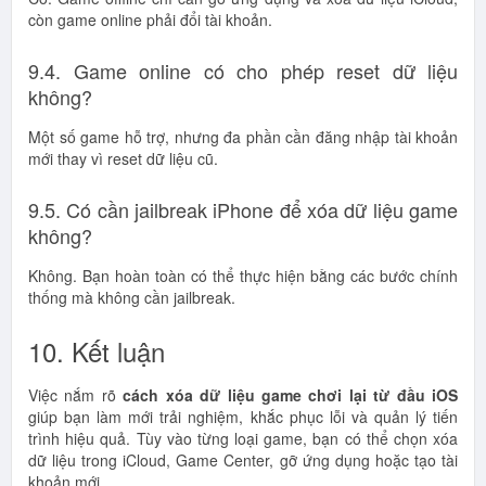
còn game online phải đổi tài khoản.
9.4. Game online có cho phép reset dữ liệu
không?
Một số game hỗ trợ, nhưng đa phần cần đăng nhập tài khoản
mới thay vì reset dữ liệu cũ.
9.5. Có cần jailbreak iPhone để xóa dữ liệu game
không?
Không. Bạn hoàn toàn có thể thực hiện bằng các bước chính
thống mà không cần jailbreak.
10. Kết luận
Việc nắm rõ
cách xóa dữ liệu game chơi lại từ đầu iOS
giúp bạn làm mới trải nghiệm, khắc phục lỗi và quản lý tiến
trình hiệu quả. Tùy vào từng loại game, bạn có thể chọn xóa
dữ liệu trong iCloud, Game Center, gỡ ứng dụng hoặc tạo tài
khoản mới.