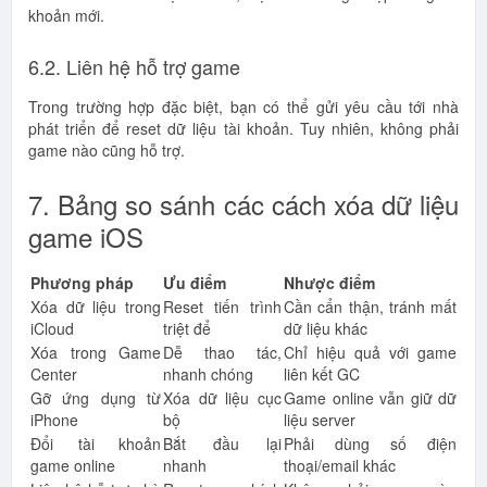
khoản mới.
6.2. Liên hệ hỗ trợ game
Trong trường hợp đặc biệt, bạn có thể gửi yêu cầu tới nhà
phát triển để reset dữ liệu tài khoản. Tuy nhiên, không phải
game nào cũng hỗ trợ.
7. Bảng so sánh các cách xóa dữ liệu
game iOS
Phương pháp
Ưu điểm
Nhược điểm
Xóa dữ liệu trong
Reset tiến trình
Cần cẩn thận, tránh mất
iCloud
triệt để
dữ liệu khác
Xóa trong Game
Dễ thao tác,
Chỉ hiệu quả với game
Center
nhanh chóng
liên kết GC
Gỡ ứng dụng từ
Xóa dữ liệu cục
Game online vẫn giữ dữ
iPhone
bộ
liệu server
Đổi tài khoản
Bắt đầu lại
Phải dùng số điện
game online
nhanh
thoại/email khác