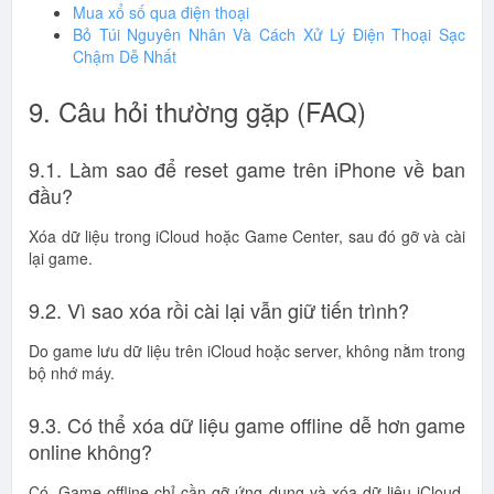
Mua xổ số qua điện thoại
Bỏ Túi Nguyên Nhân Và Cách Xử Lý Điện Thoại Sạc
Chậm Dễ Nhất
9. Câu hỏi thường gặp (FAQ)
9.1. Làm sao để reset game trên iPhone về ban
đầu?
Xóa dữ liệu trong iCloud hoặc Game Center, sau đó gỡ và cài
lại game.
9.2. Vì sao xóa rồi cài lại vẫn giữ tiến trình?
Do game lưu dữ liệu trên iCloud hoặc server, không nằm trong
bộ nhớ máy.
9.3. Có thể xóa dữ liệu game offline dễ hơn game
online không?
Có. Game offline chỉ cần gỡ ứng dụng và xóa dữ liệu iCloud,