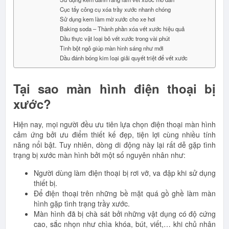
Cục tẩy công cụ xóa trầy xước nhanh chóng
Sử dụng kem làm mờ xước cho xe hơi
Baking soda – Thành phần xóa vết xước hiệu quả
Dầu thực vật loại bỏ vết xước trong vài phút
Tinh bột ngô giúp màn hình sáng như mới
Dầu đánh bóng kim loại giải quyết triệt để vết xước
Tại sao màn hình điện thoại bị
xước?
Hiện nay, mọi người đều ưu tiên lựa chọn điện thoại màn hình
cảm ứng bởi ưu điểm thiết kế đẹp, tiện lợi cùng nhiều tính
năng nổi bật. Tuy nhiên, dòng di động này lại rất dễ gặp tình
trạng bị xước màn hình bởi một số nguyên nhân như:
Người dùng làm điện thoại bị rơi vỡ, va đập khi sử dụng
thiết bị.
Để điện thoại trên những bề mặt quá gồ ghề làm màn
hình gặp tình trạng trầy xước.
Màn hình đã bị chà sát bởi những vật dụng có độ cứng
cao, sắc nhọn như chìa khóa, bút, viết,… khi chủ nhân