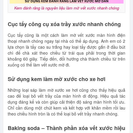
Kem đánh răng là nguyên liệu làm mờ vết xước nhanh chóng
Cục tẩy công cụ xóa trầy xước nhanh chóng
Cục tẩy cũng là một cách làm mờ vết xước màn hình điện
thoại nhanh chóng ngay tại nhà có thể áp dụng. Anh em có 2
lựa chọn là tẩy cao su trắng hay loại tẩy được gắn ở đầu bút
chì để chà xát theo chiều từ trái qua phải trong thời gian
khoảng 60 giây. Tiếp đến, đổi hướng chà thành chiều từ trên
xuống có thể làm vết xước mờ đi.
Sử dụng kem làm mờ xước cho xe hơi
Những loại sáp làm mờ xước xe hơi cũng cho thấy hiệu quả
cao để loại bỏ vết trầy của màn hình di động. Hiệu quả tác
dụng đáng kể và còn giúp cải thiện độ sáng màn hình tối ưu.
Chỉ cần dùng một chút kem và kết hợp với khăn mềm rồi lau
theo chiều hình tròn là có thể loại bỏ vết trầy nhanh chóng.
Baking soda – Thành phần xóa vết xước hiệu