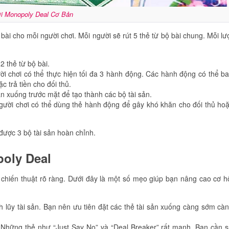
ơi Monopoly Deal Cơ Bản
i cho mỗi người chơi. Mỗi người sẽ rút 5 thẻ từ bộ bài chung. Mỗi lư
2 thẻ từ bộ bài.
ười chơi có thể thực hiện tối đa 3 hành động. Các hành động có thể b
c trả tiền cho đối thủ.
sản xuống trước mặt để tạo thành các bộ tài sản.
người chơi có thể dùng thẻ hành động để gây khó khăn cho đối thủ ho
 được 3 bộ tài sản hoàn chỉnh.
oly Deal
 chiến thuật rõ ràng. Dưới đây là một số mẹo giúp bạn nâng cao cơ h
ích lũy tài sản. Bạn nên ưu tiên đặt các thẻ tài sản xuống càng sớm cà
 Những thẻ như “Just Say No” và “Deal Breaker” rất mạnh. Bạn cần 