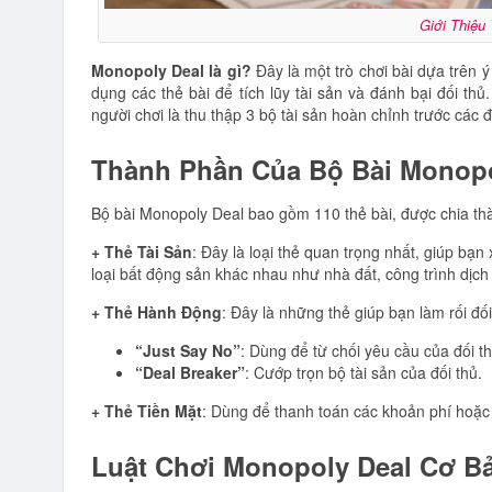
Giới Thiệu
Monopoly Deal là gì?
Đây là một trò chơi bài dựa trên ý
dụng các thẻ bài để tích lũy tài sản và đánh bại đối thủ
người chơi là thu thập 3 bộ tài sản hoàn chỉnh trước các đ
Thành Phần Của Bộ Bài Monopo
Bộ bài Monopoly Deal bao gồm 110 thẻ bài, được chia thà
+ Thẻ Tài Sản
: Đây là loại thẻ quan trọng nhất, giúp bạ
loại bất động sản khác nhau như nhà đất, công trình dịch 
+ Thẻ Hành Động
: Đây là những thẻ giúp bạn làm rối đ
“Just Say No”
: Dùng để từ chối yêu cầu của đối th
“Deal Breaker”
: Cướp trọn bộ tài sản của đối thủ.
+ Thẻ Tiền Mặt
: Dùng để thanh toán các khoản phí hoặc đ
Luật Chơi Monopoly Deal Cơ B