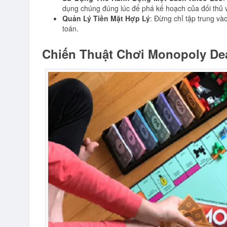
dụng chúng đúng lúc để phá kế hoạch của đối thủ v
Quản Lý Tiền Mặt Hợp Lý
: Đừng chỉ tập trung vào
toán.
Chiến Thuật Chơi Monopoly De