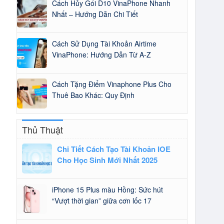
Cách Hủy Gói D10 VinaPhone Nhanh
Nhất – Hướng Dẫn Chi Tiết
Cách Sử Dụng Tài Khoản Airtime
VinaPhone: Hướng Dẫn Từ A-Z
Cách Tặng Điểm Vinaphone Plus Cho
Thuê Bao Khác: Quy Định
Thủ Thuật
Chi Tiết Cách Tạo Tài Khoản IOE
Cho Học Sinh Mới Nhất 2025
iPhone 15 Plus màu Hồng: Sức hút
“Vượt thời gian” giữa cơn lốc 17