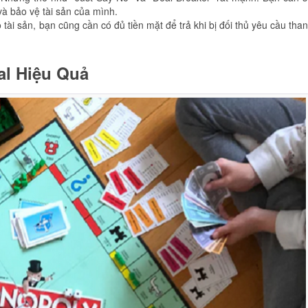
à bảo vệ tài sản của mình.
 tài sản, bạn cũng cần có đủ tiền mặt để trả khi bị đối thủ yêu cầu tha
al Hiệu Quả