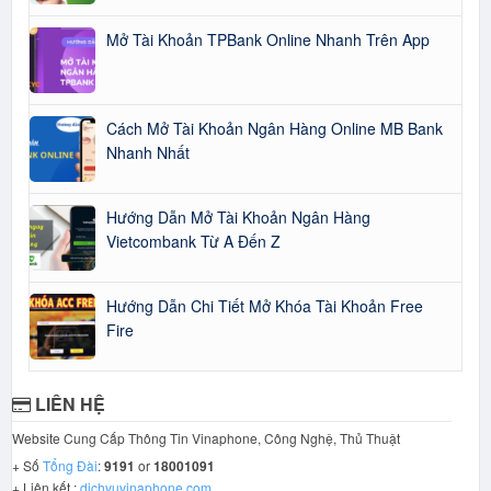
Mở Tài Khoản TPBank Online Nhanh Trên App
Cách Mở Tài Khoản Ngân Hàng Online MB Bank
Nhanh Nhất
Hướng Dẫn Mở Tài Khoản Ngân Hàng
Vietcombank Từ A Đến Z
Hướng Dẫn Chi Tiết Mở Khóa Tài Khoản Free
Fire
LIÊN HỆ
Website Cung Cấp Thông Tin Vinaphone, Công Nghệ, Thủ Thuật
+ Số
Tổng Đài
:
9191
or
18001091
+ Liên kết :
dichvuvinaphone.com