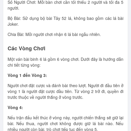
Số Người Chơi: Mỗi bàn chơi cần tối thiểu 2 người và tối đa 5
người.
Bộ Bài: Sử dụng bộ bài Tây 52 lá, không bao gồm các lá bài
Joker.
Chia Bài: Mỗi người chơi nhận 6 lá bài ngẫu nhiên.
Các Vòng Chơi
Một ván bài binh 6 lá gồm 6 vòng chơi. Dưới đây là hướng dẫn
chi tiết từng vòng:
Vòng 1 đến Vòng 3:
Người chơi đặt cược và đánh bài theo lượt. Người đi đầu tiên ở
vòng 1 là người đặt cược đầu tiên. Từ vòng 2 trở đi, quyền đi
trước thuộc về người thắng ở vòng trước.
Vòng 4:
Nếu trận đấu kết thúc ở vòng này, người chiến thắng sẽ giữ lại
bài. Nếu thua, người chơi không được giữ lá bài nào. Nếu
nhiều người còn bài, trò chơi tiếp tục đến vòng 5.