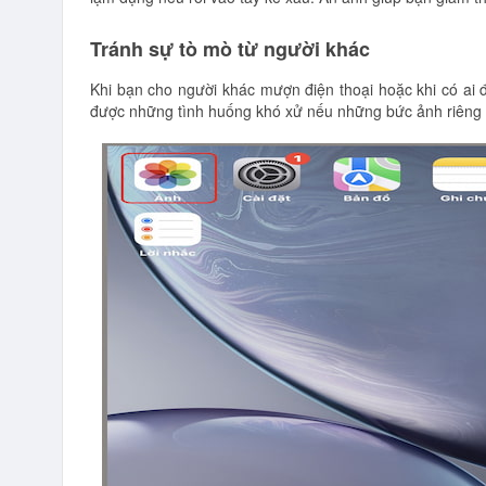
Tránh sự tò mò từ người khác
Khi bạn cho người khác mượn điện thoại hoặc khi có ai 
được những tình huống khó xử nếu những bức ảnh riêng t