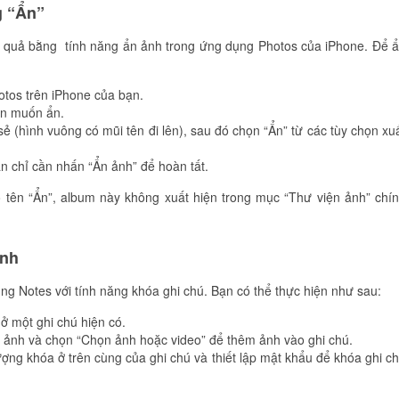
g “Ẩn”
ệu quả bằng tính năng ẩn ảnh trong ứng dụng Photos của iPhone. Để 
otos trên iPhone của bạn.
ạn muốn ẩn.
sẻ (hình vuông có mũi tên đi lên), sau đó chọn “Ẩn” từ các tùy chọn xu
n chỉ cần nhấn “Ẩn ảnh” để hoàn tất.
 tên “Ẩn”, album này không xuất hiện trong mục “Thư viện ảnh” chí
ảnh
ng Notes với tính năng khóa ghi chú. Bạn có thể thực hiện như sau:
ở một ghi chú hiện có.
 ảnh và chọn “Chọn ảnh hoặc video” để thêm ảnh vào ghi chú.
ượng khóa ở trên cùng của ghi chú và thiết lập mật khẩu để khóa ghi c