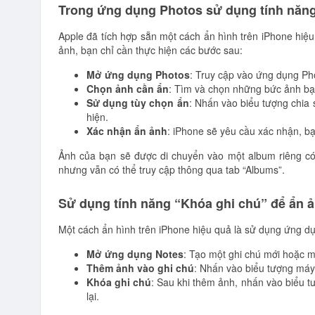
Trong ứng dụng Photos sử dụng tính năn
Apple đã tích hợp sẵn một cách ẩn hình trên iPhone hi
ảnh, bạn chỉ cần thực hiện các bước sau:
Mở ứng dụng Photos
: Truy cập vào ứng dụng Ph
Chọn ảnh cần ẩn
: Tìm và chọn những bức ảnh b
Sử dụng tùy chọn ẩn
: Nhấn vào biểu tượng chia 
hiện.
Xác nhận ẩn ảnh
: iPhone sẽ yêu cầu xác nhận, bạ
Ảnh của bạn sẽ được di chuyển vào một album riêng có
nhưng vẫn có thể truy cập thông qua tab “Albums”.
Sử dụng tính năng “Khóa ghi chú” để ẩn 
Một cách ẩn hình trên iPhone hiệu quả là sử dụng ứng dụ
Mở ứng dụng Notes
: Tạo một ghi chú mới hoặc m
Thêm ảnh vào ghi chú
: Nhấn vào biểu tượng máy
Khóa ghi chú
: Sau khi thêm ảnh, nhấn vào biểu t
lại.