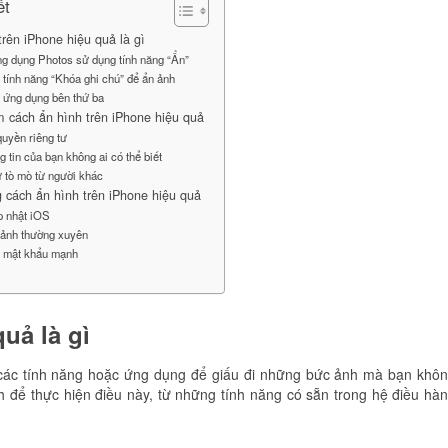
ết
rên iPhone hiệu quả là gì
g dụng Photos sử dụng tính năng “Ẩn”
tính năng “Khóa ghi chú” để ẩn ảnh
 ứng dụng bên thứ ba
m cách ẩn hình trên iPhone hiệu quả
uyền riêng tư
g tin của bạn không ai có thể biết
 tò mò từ người khác
g cách ẩn hình trên iPhone hiệu quả
p nhật iOS
 ảnh thường xuyên
 mật khẩu mạnh
uả là gì
 các tính năng hoặc ứng dụng để giấu đi những bức ảnh mà bạn khô
để thực hiện điều này, từ những tính năng có sẵn trong hệ điều hà