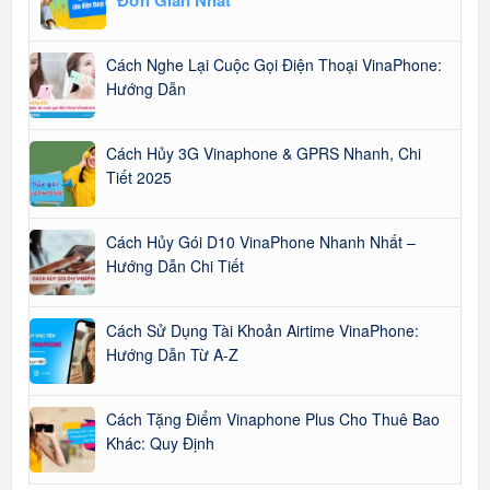
Đơn Giản Nhất
Cách Nghe Lại Cuộc Gọi Điện Thoại VinaPhone:
Hướng Dẫn
Cách Hủy 3G Vinaphone & GPRS Nhanh, Chi
Tiết 2025
Cách Hủy Gói D10 VinaPhone Nhanh Nhất –
Hướng Dẫn Chi Tiết
Cách Sử Dụng Tài Khoản Airtime VinaPhone:
Hướng Dẫn Từ A-Z
Cách Tặng Điểm Vinaphone Plus Cho Thuê Bao
Khác: Quy Định