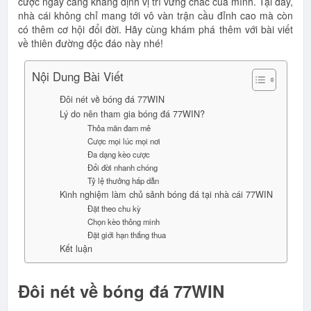
cược ngày càng khẳng định vị trí vững chắc của mình. Tại đây,
nhà cái không chỉ mang tới vô vàn trận cầu đỉnh cao mà còn
có thêm cơ hội đổi đời. Hãy cùng khám phá thêm với bài viết
về thiên đường độc đáo này nhé!
Nội Dung Bài Viết
Đôi nét về bóng đá 77WIN
Lý do nên tham gia bóng đá 77WIN?
Thỏa mãn đam mê
Cược mọi lúc mọi nơi
Đa dạng kèo cược
Đổi đời nhanh chóng
Tỷ lệ thưởng hấp dẫn
Kinh nghiệm làm chủ sảnh bóng đá tại nhà cái 77WIN
Đặt theo chu kỳ
Chọn kèo thông minh
Đặt giới hạn thắng thua
Kết luận
Đôi nét về bóng đá 77WIN