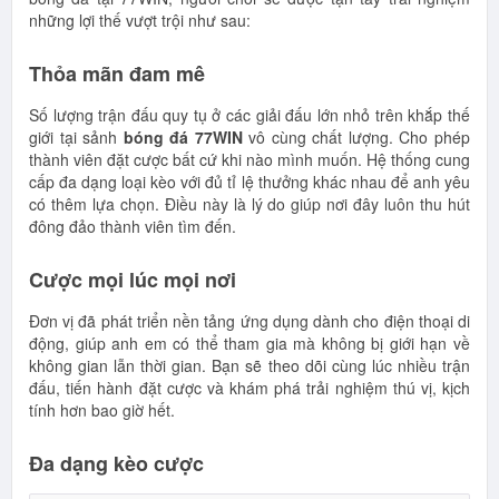
những lợi thế vượt trội như sau:
Thỏa mãn đam mê
Số lượng trận đấu quy tụ ở các giải đấu lớn nhỏ trên khắp thế
giới tại sảnh
bóng đá 77WIN
vô cùng chất lượng. Cho phép
thành viên đặt cược bất cứ khi nào mình muốn. Hệ thống cung
cấp đa dạng loại kèo với đủ tỉ lệ thưởng khác nhau để anh yêu
có thêm lựa chọn. Điều này là lý do giúp nơi đây luôn thu hút
đông đảo thành viên tìm đến.
Cược mọi lúc mọi nơi
Đơn vị đã phát triển nền tảng ứng dụng dành cho điện thoại di
động, giúp anh em có thể tham gia mà không bị giới hạn về
không gian lẫn thời gian. Bạn sẽ theo dõi cùng lúc nhiều trận
đấu, tiến hành đặt cược và khám phá trải nghiệm thú vị, kịch
tính hơn bao giờ hết.
Đa dạng kèo cược