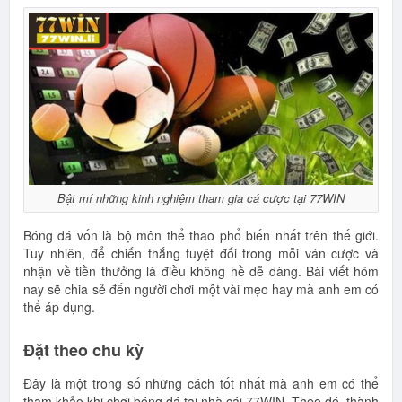
Bật mí những kinh nghiệm tham gia cá cược tại 77WIN
Bóng đá vốn là bộ môn thể thao phổ biến nhất trên thế giới.
Tuy nhiên, để chiến thắng tuyệt đối trong mỗi ván cược và
nhận về tiền thưởng là điều không hề dễ dàng. Bài viết hôm
nay sẽ chia sẻ đến người chơi một vài mẹo hay mà anh em có
thể áp dụng.
Đặt theo chu kỳ
Đây là một trong số những cách tốt nhất mà anh em có thể
tham khảo khi chơi bóng đá tại nhà cái 77WIN. Theo đó, thành