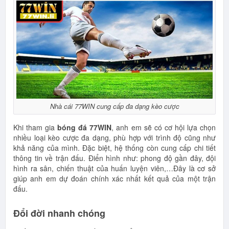
Nhà cái 77WIN cung cấp đa dạng kèo cược
Khi tham gia
bóng đá 77WIN
, anh em sẽ có cơ hội lựa chọn
nhiều loại kèo cược đa dạng, phù hợp với trình độ cũng như
khả năng của mình. Đặc biệt, hệ thống còn cung cấp chi tiết
thông tin về trận đấu. Điển hình như: phong độ gần đây, đội
hình ra sân, chiến thuật của huấn luyện viên,…Đây là cơ sở
giúp anh em dự đoán chính xác nhất kết quả của một trận
đấu.
Đổi đời nhanh chóng