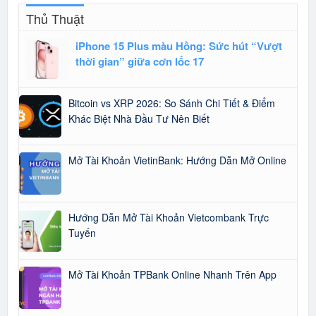
Thủ Thuật
iPhone 15 Plus màu Hồng: Sức hút “Vượt
thời gian” giữa cơn lốc 17
Bitcoin vs XRP 2026: So Sánh Chi Tiết & Điểm
Khác Biệt Nhà Đầu Tư Nên Biết
Mở Tài Khoản VietinBank: Hướng Dẫn Mở Online
Hướng Dẫn Mở Tài Khoản Vietcombank Trực
Tuyến
Mở Tài Khoản TPBank Online Nhanh Trên App