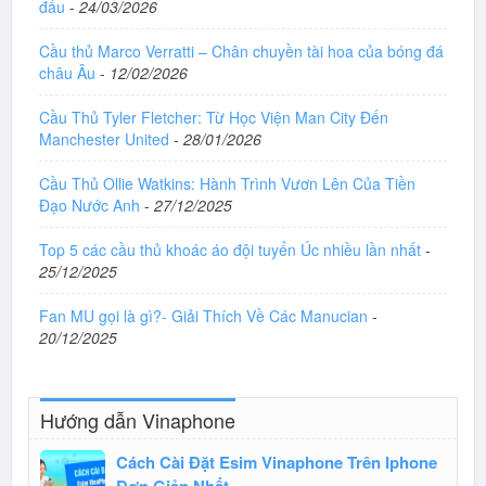
đấu
-
24/03/2026
Cầu thủ Marco Verratti – Chân chuyền tài hoa của bóng đá
châu Âu
-
12/02/2026
Cầu Thủ Tyler Fletcher: Từ Học Viện Man City Đến
Manchester United
-
28/01/2026
Cầu Thủ Ollie Watkins: Hành Trình Vươn Lên Của Tiền
Đạo Nước Anh
-
27/12/2025
Top 5 các cầu thủ khoác áo đội tuyển Úc nhiều lần nhất
-
25/12/2025
Fan MU gọi là gì?- Giải Thích Về Các Manucian
-
20/12/2025
Hướng dẫn Vinaphone
Cách Cài Đặt Esim Vinaphone Trên Iphone