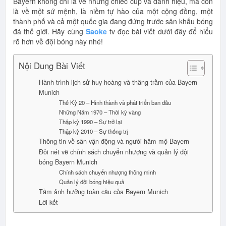
Bayern không chỉ là về những chiếc cúp và danh hiệu, mà còn
là về một sứ mệnh, là niềm tự hào của một cộng đồng, một
thành phố và cả một quốc gia đang đứng trước sân khấu bóng
đá thế giới. Hãy cùng
Saoke
tv đọc bài viết dưới đây để hiểu
rõ hơn về đội bóng này nhé!
Nội Dung Bài Viết
Hành trình lịch sử huy hoàng và thăng trầm của Bayern
Munich
Thế Kỷ 20 – Hình thành và phát triển ban đầu
Những Năm 1970 – Thời kỳ vàng
Thập kỷ 1990 – Sự trở lại
Thập kỷ 2010 – Sự thống trị
Thông tin về sân vận động và người hâm mộ Bayern
Đôi nét về chính sách chuyển nhượng và quản lý đội
bóng Bayern Munich
Chính sách chuyển nhượng thông minh
Quản lý đội bóng hiệu quả
Tầm ảnh hưởng toàn cầu của Bayern Munich
Lời kết