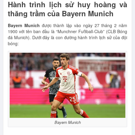
Hành trình lịch sử huy hoàng và
thăng trầm của Bayern Munich
Bayern Munich
được thành lập vào ngày 27 tháng 2 năm
1900 với tên ban đầu là “Munchner Fußball-Club” (CLB Bóng
đá Munich).
Dưới đây là con đường hành trình lịch sử của đội
bóng:
Bayern Munich