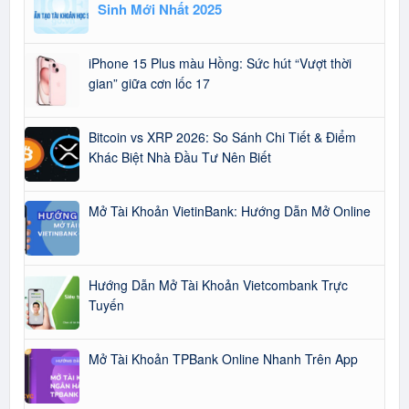
Sinh Mới Nhất 2025
iPhone 15 Plus màu Hồng: Sức hút “Vượt thời
gian” giữa cơn lốc 17
Bitcoin vs XRP 2026: So Sánh Chi Tiết & Điểm
Khác Biệt Nhà Đầu Tư Nên Biết
Mở Tài Khoản VietinBank: Hướng Dẫn Mở Online
Hướng Dẫn Mở Tài Khoản Vietcombank Trực
Tuyến
Mở Tài Khoản TPBank Online Nhanh Trên App