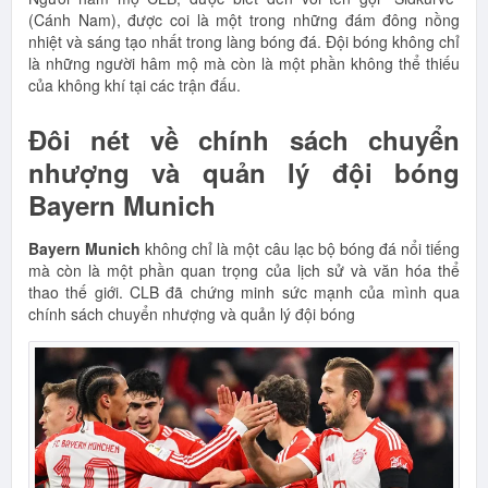
(Cánh Nam), được coi là một trong những đám đông nồng
nhiệt và sáng tạo nhất trong làng bóng đá. Đội bóng không chỉ
là những người hâm mộ mà còn là một phần không thể thiếu
của không khí tại các trận đấu.
Đôi nét về chính sách chuyển
nhượng và quản lý đội bóng
Bayern Munich
Bayern Munich
không chỉ là một câu lạc bộ bóng đá nổi tiếng
mà còn là một phần quan trọng của lịch sử và văn hóa thể
thao thế giới. CLB đã chứng minh sức mạnh của mình qua
chính sách chuyển nhượng và quản lý đội bóng