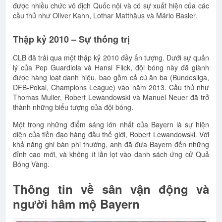
được nhiều chức vô địch Quốc nội và có sự xuất hiện của các
cầu thủ như Oliver Kahn, Lothar Matthäus và Mário Basler.
Thập kỷ 2010 – Sự thống trị
CLB đã trải qua một thập kỷ 2010 đầy ấn tượng. Dưới sự quản
lý của Pep Guardiola và Hansi Flick, đội bóng này đã giành
được hàng loạt danh hiệu, bao gồm cả cú ăn ba (Bundesliga,
DFB-Pokal, Champions League) vào năm 2013. Cầu thủ như
Thomas Muller, Robert Lewandowski và Manuel Neuer đã trở
thành những biểu tượng của đội bóng.
Một trong những điểm sáng lớn nhất của Bayern là sự hiện
diện của tiền đạo hàng đầu thế giới, Robert Lewandowski. Với
khả năng ghi bàn phi thường, anh đã đưa Bayern đến những
đỉnh cao mới, và không ít lần lọt vào danh sách ứng cử Quả
Bóng Vàng.
Thông tin về sân vận động và
người hâm mộ Bayern