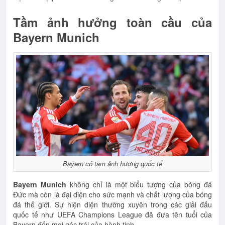
Tầm ảnh hưởng toàn cầu của
Bayern Munich
Bayern có tầm ảnh hương quốc tế
Bayern Munich
không chỉ là một biểu tượng của bóng đá
Đức mà còn là đại diện cho sức mạnh và chất lượng của bóng
đá thế giới. Sự hiện diện thường xuyên trong các giải đấu
quốc tế như UEFA Champions League đã đưa tên tuổi của
Bayern đến mọi góc trái của hành tinh.