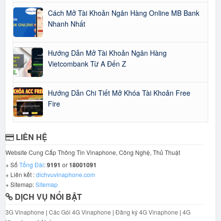
Cách Mở Tài Khoản Ngân Hàng Online MB Bank
Nhanh Nhất
Hướng Dẫn Mở Tài Khoản Ngân Hàng
Vietcombank Từ A Đến Z
Hướng Dẫn Chi Tiết Mở Khóa Tài Khoản Free
Fire
LIÊN HỆ
Website Cung Cấp Thông Tin Vinaphone, Công Nghệ, Thủ Thuật
+ Số
Tổng Đài
:
9191
or
18001091
+ Liên kết :
dichvuvinaphone.com
+ Sitemap:
Sitemap
DỊCH VỤ NỔI BẬT
3G Vinaphone
|
Các Gói 4G Vinaphone
|
Đăng ký 4G Vinaphone
|
4G