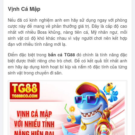
Vịnh Cá Mập
Nếu đã có kinh nghiệm anh em hãy sử dụng ngay với phòng
cược này để mang về phần thưởng giá trị. Đây là cấp độ cao
nhất với nhiều Boss khủng, nàng tiên cá, Mỹ nhân ngư, mỗi
sinh vật có độ khó khác nhau vì vậy người chơi nên kết hợp
đạn với nhiều tính năng mới lạ.
Điểm đặc biệt trong
bắn cá TG88
đó chính là tính năng đặc
biệt được thiết riêng cho trò chơi. Để có kết quả tốt nhất anh
em hãy áp dụng kinh hoạt bí kíp và nắm rõ đặc tính của từng
sinh vật trong chuyến đi săn.