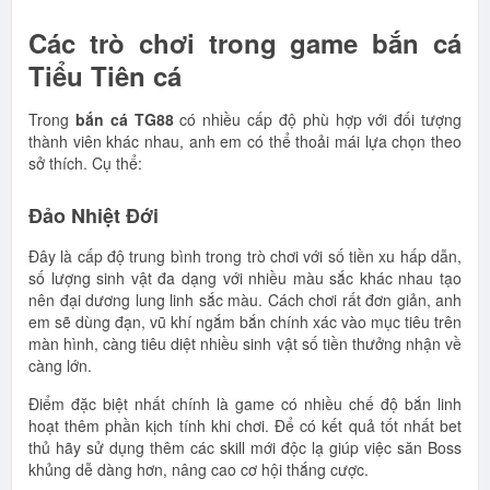
Các trò chơi trong game bắn cá
Tiểu Tiên cá
Trong
bắn cá TG88
có nhiều cấp độ phù hợp với đối tượng
thành viên khác nhau, anh em có thể thoải mái lựa chọn theo
sở thích. Cụ thể:
Đảo Nhiệt Đới
Đây là cấp độ trung bình trong trò chơi với số tiền xu hấp dẫn,
số lượng sinh vật đa dạng với nhiều màu sắc khác nhau tạo
nên đại dương lung linh sắc màu. Cách chơi rất đơn giản, anh
em sẽ dùng đạn, vũ khí ngắm bắn chính xác vào mục tiêu trên
màn hình, càng tiêu diệt nhiều sinh vật số tiền thưởng nhận về
càng lớn.
Điểm đặc biệt nhất chính là game có nhiều chế độ bắn linh
hoạt thêm phần kịch tính khi chơi. Để có kết quả tốt nhất bet
thủ hãy sử dụng thêm các skill mới độc lạ giúp việc săn Boss
khủng dễ dàng hơn, nâng cao cơ hội thắng cược.