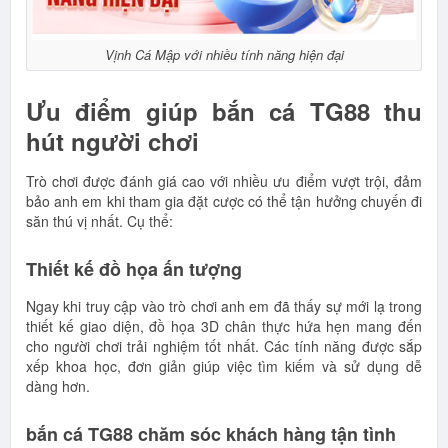
Vịnh Cá Mập với nhiều tính năng hiện đại
Ưu điểm giúp bắn cá TG88 thu
hút người chơi
Trò chơi được đánh giá cao với nhiều ưu điểm vượt trội, đảm
bảo anh em khi tham gia đặt cược có thể tận hưởng chuyến đi
săn thú vị nhất. Cụ thể:
Thiết kế đồ họa ấn tượng
Ngay khi truy cập vào trò chơi anh em đã thấy sự mới lạ trong
thiết kế giao diện, đồ họa 3D chân thực hứa hẹn mang đến
cho người chơi trải nghiệm tốt nhất. Các tính năng được sắp
xếp khoa học, đơn giản giúp việc tìm kiếm và sử dụng dễ
dàng hơn.
bắn cá TG88 chăm sóc khách hàng tận tình