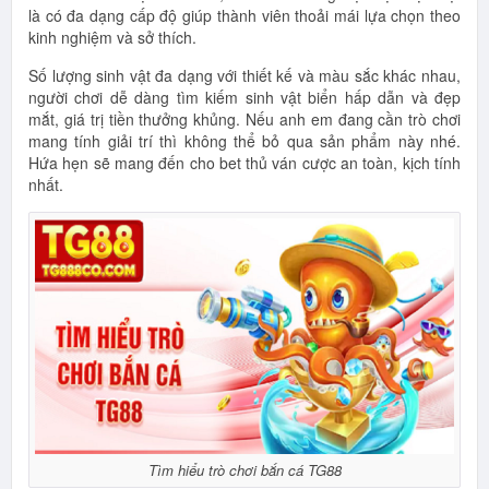
là có đa dạng cấp độ giúp thành viên thoải mái lựa chọn theo
kinh nghiệm và sở thích.
Số lượng sinh vật đa dạng với thiết kế và màu sắc khác nhau,
người chơi dễ dàng tìm kiếm sinh vật biển hấp dẫn và đẹp
mắt, giá trị tiền thưởng khủng. Nếu anh em đang cần trò chơi
mang tính giải trí thì không thể bỏ qua sản phẩm này nhé.
Hứa hẹn sẽ mang đến cho bet thủ ván cược an toàn, kịch tính
nhất.
Tìm hiểu trò chơi bắn cá TG88