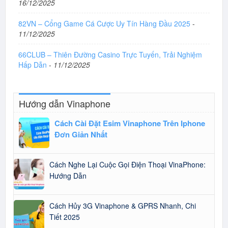
16/12/2025
82VN – Cổng Game Cá Cược Uy Tín Hàng Đầu 2025
-
11/12/2025
66CLUB – Thiên Đường Casino Trực Tuyến, Trải Nghiệm
Hấp Dẫn
-
11/12/2025
Hướng dẫn Vinaphone
Cách Cài Đặt Esim Vinaphone Trên Iphone
Đơn Giản Nhất
Cách Nghe Lại Cuộc Gọi Điện Thoại VinaPhone:
Hướng Dẫn
Cách Hủy 3G Vinaphone & GPRS Nhanh, Chi
Tiết 2025