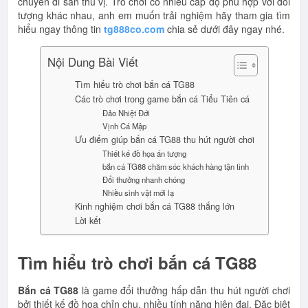
chuyến đi săn thú vị. Trò chơi có nhiều cấp độ phù hợp với đối
tượng khác nhau, anh em muốn trải nghiệm hãy tham gia tìm
hiểu ngay thông tin
tg888co.com
chia sẻ dưới đây ngay nhé.
Nội Dung Bài Viết
Tìm hiểu trò chơi bắn cá TG88
Các trò chơi trong game bắn cá Tiểu Tiên cá
Đảo Nhiệt Đới
Vịnh Cá Mập
Ưu điểm giúp bắn cá TG88 thu hút người chơi
Thiết kế đồ họa ấn tượng
bắn cá TG88 chăm sóc khách hàng tận tình
Đổi thưởng nhanh chóng
Nhiều sinh vật mới lạ
Kinh nghiệm chơi bắn cá TG88 thắng lớn
Lời kết
Tìm hiểu trò chơi bắn cá TG88
Bắn cá TG88
là game đổi thưởng hấp dẫn thu hút người chơi
bởi thiết kế đồ họa chỉn chu, nhiều tính năng hiện đại. Đặc biệt