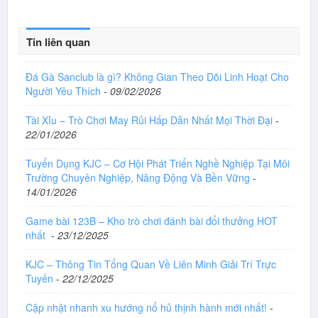
Tin liên quan
Đá Gà Sanclub là gì? Không Gian Theo Dõi Linh Hoạt Cho
Người Yêu Thích
-
09/02/2026
Tài Xỉu – Trò Chơi May Rủi Hấp Dẫn Nhất Mọi Thời Đại
-
22/01/2026
Tuyển Dụng KJC – Cơ Hội Phát Triển Nghề Nghiệp Tại Môi
Trường Chuyên Nghiệp, Năng Động Và Bền Vững
-
14/01/2026
Game bài 123B – Kho trò chơi đánh bài đổi thưởng HOT
nhất
-
23/12/2025
KJC – Thông Tin Tổng Quan Về Liên Minh Giải Trí Trực
Tuyến
-
22/12/2025
Cập nhật nhanh xu hướng nổ hủ thịnh hành mới nhất!
-