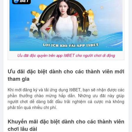
Ưu đãi độc quyền trên app I9BET cho người chơi di động
Ưu đãi đặc biệt dành cho các thành viên mới
tham gia
Khi mới đăng ký và tải ứng dụng I9BET, bạn sẽ nhận được các
phần thưởng chào mừng hấp dẫn. Những ưu đãi này giúp
người chơi dễ dàng bắt đầu trải nghiệm cá cược mà không
phải tốn quá nhiều chi phí.
Khuyến mãi đặc biệt dành cho các thành viên
chơi lâu dài