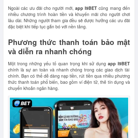
Ngoài các ưu đãi cho người mới,
app I9BET
cũng mang đến
nhiều chương trình hoàn tiền và khuyến mãi cho người chơi
lâu dài. Những người tham gia đều sẽ được hưởng các ưu đãi
đặc biệt khi tiếp tục gắn bó với nền tảng.
Phương thức thanh toán bảo mật
và diễn ra nhanh chóng
Một trong những yếu tố quan trọng khi sử dụng
app I9BET
chính là sự an toàn và nhanh chóng trong các giao dịch tài
chính. Bạn có thể dễ dàng nạp tiền, rút tiền qua nhiều phương
thức thanh toán phổ biến, bao gồm ví điện tử, thẻ tín dụng và
chuyển khoản ngân hàng.