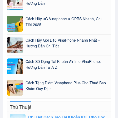
Hướng Dẫn
Cách Hủy 3G Vinaphone & GPRS Nhanh, Chi
Tiết 2025
Cách Hủy Gói D10 VinaPhone Nhanh Nhất –
Hướng Dẫn Chi Tiết
Cách Sử Dụng Tài Khoản Airtime VinaPhone:
Hướng Dẫn Từ A-Z
Cách Tặng Điểm Vinaphone Plus Cho Thuê Bao
Khác: Quy Định
Thủ Thuật
Chi Tiết Cách Tạo Tài Khoản IOE Cho Học