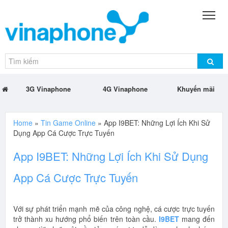
3G Vinaphone
4G Vinaphone
Khuyến mãi
Home
»
Tin Game Online
»
App I9BET: Những Lợi Ích Khi Sử
Dụng App Cá Cược Trực Tuyến
App I9BET: Những Lợi Ích Khi Sử Dụng
App Cá Cược Trực Tuyến
Với sự phát triển mạnh mẽ của công nghệ, cá cược trực tuyến
trở thành xu hướng phổ biến trên toàn cầu.
I9BET
mang đến