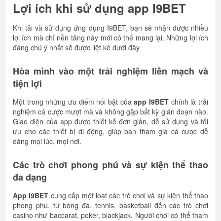
Lợi ích khi sử dụng app I9BET
Khi tải và sử dụng ứng dụng I9BET, bạn sẽ nhận được nhiều
lợi ích mà chỉ nền tảng này mới có thể mang lại. Những lợi ích
đáng chú ý nhất sẽ được liệt kê dưới đây
Hòa mình vào một trải nghiệm liền mạch và
tiện lợi
Một trong những ưu điểm nổi bật của
app I9BET
chính là trải
nghiệm cá cược mượt mà và không gặp bất kỳ gián đoạn nào.
Giao diện của app được thiết kế đơn giản, dễ sử dụng và tối
ưu cho các thiết bị di động, giúp bạn tham gia cá cược dễ
dàng mọi lúc, mọi nơi.
Các trò chơi phong phú và sự kiện thể thao
đa dạng
App I9BET
cung cấp một loạt các trò chơi và sự kiện thể thao
phong phú, từ bóng đá, tennis, basketball đến các trò chơi
casino như baccarat, poker, blackjack. Người chơi có thể tham