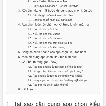
2.4. Your Perfect Hairstyle for Men
2.5. Hair Style Changer & Perfect Hairstyle
3. Xác định dáng mặt trước khi dùng app chọn kiểu tóc
3.1. Các dạng khuôn mặt nam phổ biến
3.2. Cách tự đo để nhận biết dáng mặt
4. App chọn kiểu tóc phù hợp với từng khuôn mặt nam
4.1. Kiểu tóc cho mặt tròn
4.2. Kiểu tóc cho mặt vuông
4.3. Kiểu tóc cho mặt dài/oval
4.4. Kiểu tóc cho mặt tam giác/trái tim
4.5. Kiểu tóc cho mặt kim cương
5. Bảng so sánh nhanh các app chọn kiểu tóc nam
6. Mẹo sử dụng app chọn kiểu tóc hiệu quả
7. Câu hỏi thường gặp (FAQ)
7.1. App nào chọn kiểu tóc nam chính xác nhất?
7.2. Có app chọn kiểu tóc nam miễn phí không?
7.3. App chọn kiểu tóc có dùng trên web không?
7.4. Dùng app chọn tóc có cần đo dáng mặt không?
7.5. App thử tóc có an toàn không?
8. Kết luận
1. Tại sao cần dùng app chọn kiểu