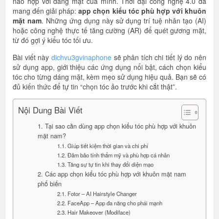
nào hợp với dáng mặt của mình. Thời đại công nghệ 4.0 đã
mang đến giải pháp:
app chọn kiểu tóc phù hợp với khuôn
mặt nam
. Những ứng dụng này sử dụng trí tuệ nhân tạo (AI)
hoặc công nghệ thực tế tăng cường (AR) để quét gương mặt,
từ đó gợi ý kiểu tóc tối ưu.
Bài viết này
dichvu3gvinaphone
sẽ phân tích chi tiết lý do nên
sử dụng app, giới thiệu các ứng dụng nổi bật, cách chọn kiểu
tóc cho từng dáng mặt, kèm mẹo sử dụng hiệu quả. Bạn sẽ có
đủ kiến thức để tự tin “chọn tóc ảo trước khi cắt thật”.
Nội Dung Bài Viết
1. Tại sao cần dùng app chọn kiểu tóc phù hợp với khuôn
mặt nam?
1.1. Giúp tiết kiệm thời gian và chi phí
1.2. Đảm bảo tính thẩm mỹ và phù hợp cá nhân
1.3. Tăng sự tự tin khi thay đổi diện mạo
2. Các app chọn kiểu tóc phù hợp với khuôn mặt nam
phổ biến
2.1. Fotor – AI Hairstyle Changer
2.2. FaceApp – App đa năng cho phái mạnh
2.3. Hair Makeover (Modiface)