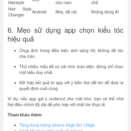
Hairstyle
cho nam
chế
Hair Style
Android
Nhẹ, dễ cài
Không dùng AI
Changer
6. Mẹo sử dụng app chọn kiểu tóc
hiệu quả
Chụp ảnh trong điều kiện ánh sáng tốt, không để tóc
che trán.
Thử nhiều mẫu để có cái nhìn toàn diện, đừng chỉ chọn
một kiểu duy nhất.
Kết hợp kết quả từ app với ý kiến thợ cắt tóc để đưa ra
quyết định cuối cùng.
Ví dụ: nếu app gợi ý undercut cho mặt tròn, bạn có thể nhờ
thợ điều chỉnh độ dài để phù hợp với chất tóc thực tế.
Tham khảo thêm:
Tăng dung lượng iphone 64gb lên 128gb
Cách tải game trên web về iphone