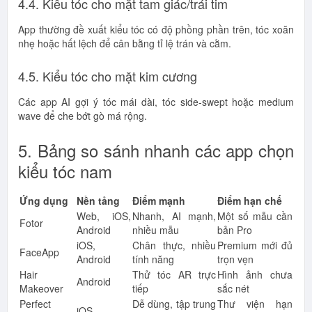
4.4. Kiểu tóc cho mặt tam giác/trái tim
App thường đề xuất kiểu tóc có độ phồng phần trên, tóc xoăn
nhẹ hoặc hất lệch để cân bằng tỉ lệ trán và cằm.
4.5. Kiểu tóc cho mặt kim cương
Các app AI gợi ý tóc mái dài, tóc side-swept hoặc medium
wave để che bớt gò má rộng.
5. Bảng so sánh nhanh các app chọn
kiểu tóc nam
Ứng dụng
Nền tảng
Điểm mạnh
Điểm hạn chế
Web, iOS,
Nhanh, AI mạnh,
Một số mẫu cần
Fotor
Android
nhiều mẫu
bản Pro
iOS,
Chân thực, nhiều
Premium mới đủ
FaceApp
Android
tính năng
trọn vẹn
Hair
Thử tóc AR trực
Hình ảnh chưa
Android
Makeover
tiếp
sắc nét
Perfect
Dễ dùng, tập trung
Thư viện hạn
iOS