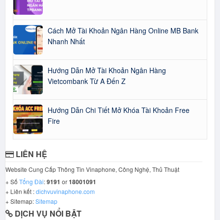
Cách Mở Tài Khoản Ngân Hàng Online MB Bank
Nhanh Nhất
Hướng Dẫn Mở Tài Khoản Ngân Hàng
Vietcombank Từ A Đến Z
Hướng Dẫn Chi Tiết Mở Khóa Tài Khoản Free
Fire
LIÊN HỆ
Website Cung Cấp Thông Tin Vinaphone, Công Nghệ, Thủ Thuật
+ Số
Tổng Đài
:
9191
or
18001091
+ Liên kết :
dichvuvinaphone.com
+ Sitemap:
Sitemap
DỊCH VỤ NỔI BẬT