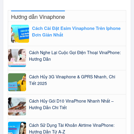
Hướng dẫn Vinaphone
Cách Cài Đặt Esim Vinaphone Trên Iphone
Đơn Giản Nhất
Cách Nghe Lại Cuộc Gọi Điện Thoại VinaPhone:
Hướng Dẫn
Cách Hủy 3G Vinaphone & GPRS Nhanh, Chi
Tiết 2025
Cách Hủy Gói D10 VinaPhone Nhanh Nhất –
Hướng Dẫn Chi Tiết
Cách Sử Dụng Tài Khoản Airtime VinaPhone:
Hướng Dẫn Từ A-Z