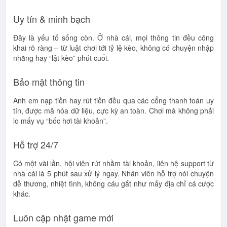
Uy tín & minh bạch
Đây là yếu tố sống còn. Ở nhà cái, mọi thông tin đều công
khai rõ ràng – từ luật chơi tới tỷ lệ kèo, không có chuyện nhập
nhằng hay “lật kèo” phút cuối.
Bảo mật thông tin
Anh em nạp tiền hay rút tiền đều qua các cổng thanh toán uy
tín, được mã hóa dữ liệu, cực kỳ an toàn. Chơi mà không phải
lo mấy vụ “bốc hơi tài khoản”.
Hỗ trợ 24/7
Có một vài lần, hội viên rút nhầm tài khoản, liên hệ support từ
nhà cái là 5 phút sau xử lý ngay. Nhân viên hỗ trợ nói chuyện
dễ thương, nhiệt tình, không cáu gắt như mấy địa chỉ cá cược
khác.
Luôn cập nhật game mới