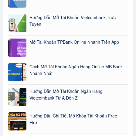
Hướng Dẫn Mở Tài Khoản Vietcombank Trực
Tuyến
Mở Tài Khoản TPBank Online Nhanh Trên App
Cách Mở Tài Khoản Ngân Hàng Online MB Bank
Nhanh Nhất
Hướng Dẫn Mở Tài Khoản Ngân Hàng
Vietcombank Từ A Đến Z
Hướng Dẫn Chi Tiết Mở Khóa Tài Khoản Free
Fire