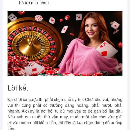
hỗ trợ như nhau.
Lời kết
Đã chơi cá cược thì phải chọn chỗ uy tín. Chơi cho vui, nhưng
vui thì cũng phải có thưởng đàng hoàng, phải mượt, phải
nhanh. Alo789 là nơi hội tụ đủ mọi yếu tố để gắn bó lâu dài.
Nếu anh em muốn thử vận may, muốn một sân chơi vừa giải
trí vừa có cơ hội kiếm tiền, thì đây là lựa chọn đáng để xuống
tiền.