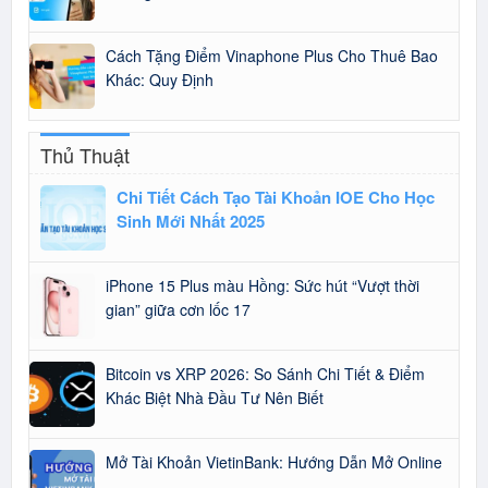
Cách Tặng Điểm Vinaphone Plus Cho Thuê Bao
Khác: Quy Định
Thủ Thuật
Chi Tiết Cách Tạo Tài Khoản IOE Cho Học
Sinh Mới Nhất 2025
iPhone 15 Plus màu Hồng: Sức hút “Vượt thời
gian” giữa cơn lốc 17
Bitcoin vs XRP 2026: So Sánh Chi Tiết & Điểm
Khác Biệt Nhà Đầu Tư Nên Biết
Mở Tài Khoản VietinBank: Hướng Dẫn Mở Online